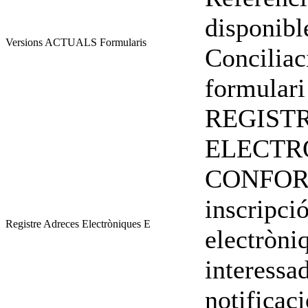
disponibl
Versions ACTUALS Formularis
Conciliac
formulari
REGIST
ELECTR
CONFORM
inscripci
Registre Adreces Electròniques E
electròni
interessad
notificac