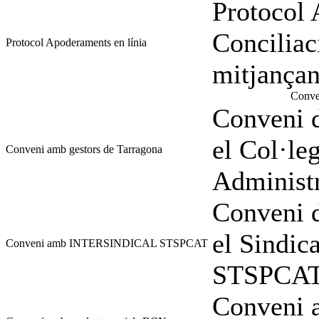
Protocol 
Conciliac
Protocol Apoderaments en línia
mitjanç
Conven
Conveni d
el Col·le
Conveni amb gestors de Tarragona
Administr
Conveni d
el Sindi
Conveni amb INTERSINDICAL STSPCAT
STSPCA
Conveni a