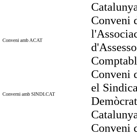
Catalunya
Conveni d
l'Associa
Conveni amb ACAT
d'Assesso
Comptable
Conveni d
el Sindic
Converni amb SINDI.CAT
Demòcrata
Cataluny
Conveni d