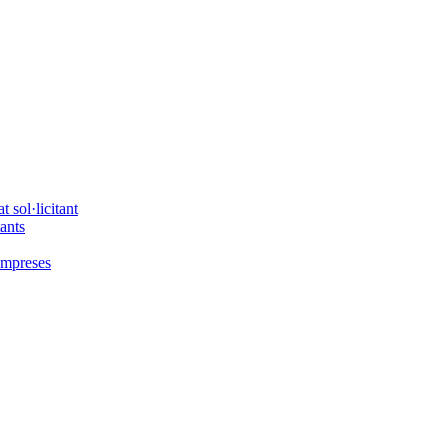
 sol·licitant
tants
'empreses