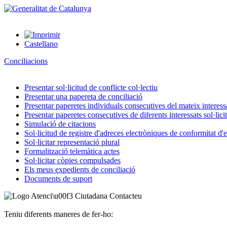
Castellano
Conciliacions
Presentar sol·licitud de conflicte col·lectiu
Presentar una papereta de conciliació
Presentar paperetes individuals consecutives del mateix interessat
Presentar paperetes consecutives de diferents interessats sol·lici
Simulació de citacions
Sol·licitud de registre d'adreces electròniques de conformitat d
Sol·licitar representació plural
Formalització telemàtica actes
Sol·licitar còpies compulsades
Els meus expedients de conciliació
Documents de suport
Contacteu
Teniu diferents maneres de fer-ho: