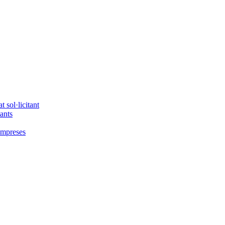
 sol·licitant
tants
'empreses