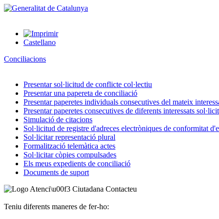
Castellano
Conciliacions
Presentar sol·licitud de conflicte col·lectiu
Presentar una papereta de conciliació
Presentar paperetes individuals consecutives del mateix interessat
Presentar paperetes consecutives de diferents interessats sol·lici
Simulació de citacions
Sol·licitud de registre d'adreces electròniques de conformitat d
Sol·licitar representació plural
Formalització telemàtica actes
Sol·licitar còpies compulsades
Els meus expedients de conciliació
Documents de suport
Contacteu
Teniu diferents maneres de fer-ho: