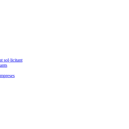
 sol·licitant
tants
'empreses