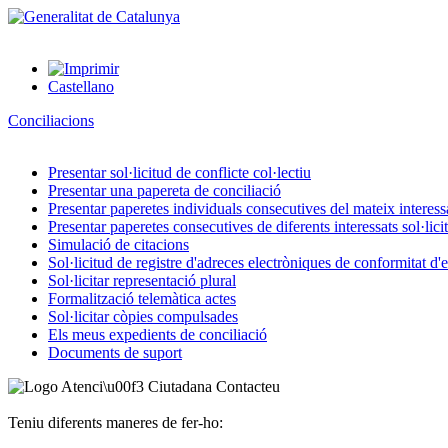
Castellano
Conciliacions
Presentar sol·licitud de conflicte col·lectiu
Presentar una papereta de conciliació
Presentar paperetes individuals consecutives del mateix interessat
Presentar paperetes consecutives de diferents interessats sol·lici
Simulació de citacions
Sol·licitud de registre d'adreces electròniques de conformitat d
Sol·licitar representació plural
Formalització telemàtica actes
Sol·licitar còpies compulsades
Els meus expedients de conciliació
Documents de suport
Contacteu
Teniu diferents maneres de fer-ho: