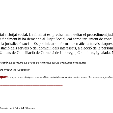
l al Jutjat social. La finalitat és, precisament, evitar el procediment ju
finalment hi ha demanda al Jutjat Social, cal acreditar l'intent de concil
de la jurisdicció social. Es pot iniciar de forma telemàtica a través d'aqu
stació dels serveis o del domicili dels interessats, a elecció de la persona
 Unitats de Conciliació de Cornellà de Llobregat, Granollers, Igualada, 
lectrònica per rebre els avisos de notificació (veure Preguntes Freqüents)
ure Preguntes Freqüents)
iques
Les persones físiques que realitzin activitat econòmica professional i les persones jurídi
____________________________________
horario de 9:00 a 14:00 hores. 