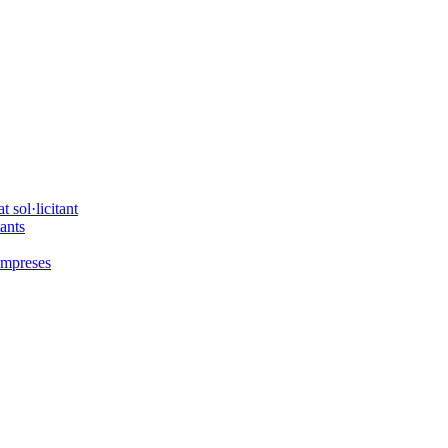
 sol·licitant
tants
'empreses