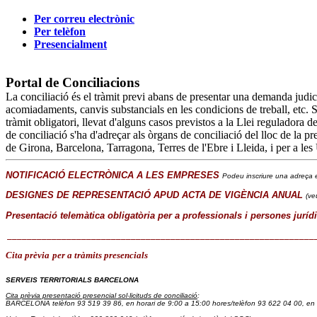
Per correu electrònic
Per telèfon
Presencialment
Portal de Conciliacions
La conciliació és el tràmit previ abans de presentar una demanda judicia
acomiadaments, canvis substancials en les condicions de treball, etc. Si 
tràmit obligatori, llevat d'alguns casos previstos a la Llei reguladora 
de conciliació s'ha d'adreçar als òrgans de conciliació del lloc de la pre
de Girona, Barcelona, Tarragona, Terres de l'Ebre i Lleida, i per a les
NOTIFICACIÓ ELECTRÒNICA A LES EMPRESES
Podeu inscriure una adreça e
DESIGNES DE REPRESENTACIÓ APUD ACTA DE VIGÈNCIA ANUAL
(ve
Presentació telemàtica obligatòria per a professionals i persones juríd
______________________________________________________________
Cita prèvia
per a tràmits presencials
SERVEIS TERRITORIALS BARCELONA
Cita prèvia presentació presencial sol·licituds de conciliació
:
BARCELONA telèfon 93 519 39 86
, en horari de 9:00 a 15:00 hores/
telèfon 93 622 04 00, en 