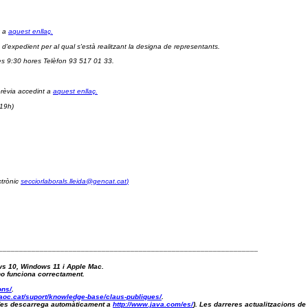
 a 
aquest enllaç.
 d'expedient per al qual s'està realitzant la designa de representants.
es 9:30 hores Telèfon 93 517 01 33.
rèvia accedint a 
aquest enllaç.
 19h) 
trònic 
secciorlaborals.lleida@gencat.cat
)
_______________________________________________________________
ws 10, Windows 11 i Apple Mac.
 no funciona correctament.
ons/
.
aoc.cat/suport/knowledge-base/claus-publiques/
.
a (es descarrega automàticament a 
http://www.java.com/es/
). Les darreres actualitzacions de