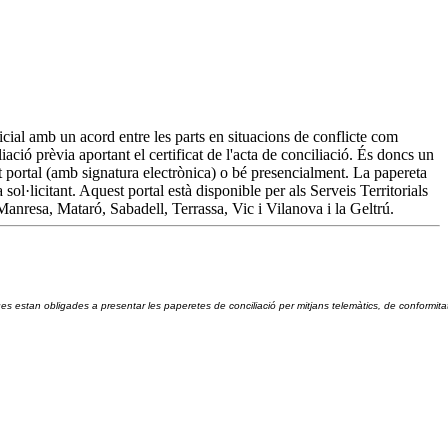
dicial amb un acord entre les parts en situacions de conflicte com
iació prèvia aportant el certificat de l'acta de conciliació. És doncs un
est portal (amb signatura electrònica) o bé presencialment. La papereta
 sol·licitant. Aquest portal està disponible per als Serveis Territorials
Manresa, Mataró, Sabadell, Terrassa, Vic i Vilanova i la Geltrú.
ques estan obligades a presentar les paperetes de conciliació per mitjans telemàtics, de conformit