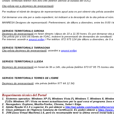
Unitats Territorials telèfon 900.800.046
 (telèfon atenció al ciutadà del SOC).
Cita prèvia per a designes de representació
: 
Per realitzar el tràmit de designa de representants apud acta es pot obtenir cita prèvia accedint
Cal demanar una cita per a cada expedient, tot indicant a la descripció de la cita prèvia el núm.
MANRESA Designes de representació: Preferentment, de dilluns a divendres, entre les 9:00 i l
SERVEIS TERRITORIALS GIRONA
Designes de representació
 es faran dimarts i dijous de 10 a 11:30 hores. Es pot demanar cita p
Cita prèvia 
per a tots els tràmits de l'OAC, incloent la presentació de demandes de conciliació:  
Per internet: accedir a 
aquest enllaç
 / Per telèfon: 872 975 124 (de dilluns a divendres, de 9 a
SERVEIS TERRITORIALS TARRAGONA
Cita prèvia designes de representació
: accedint a 
aquest enllaç
SERVEIS TERRITORIALS LLEIDA
Designes de representació
 en horari de 9h a 14h, cita prèvia (telèfon 973 67 95 75 /correu elec
SERVEIS TERRITORIALS TERRES DE L'EBRE
Designes de representació
: cita prèvia (telèfon 977 44 12 34)
_________________________________________________________________________
Requeriments tècnics del Portal 
1.  Sistemes operatius: Windows XP (*), Windows Vista (*), Windows 7, Windows 8, Windo
    (*) Els Windows XP i Vista no tenen actualitzacions per la qual cosa el programa Java
2.  Navegadors: Explorer, Mozilla-Firefox, Chrome, Safari i Edge.
3.  Adobe Reader 8.1.3 o superior. Es pot obtenir a 
http://get.adobe.com/reader/otherversi
4.  Claus públiques de l'Agència Catalana de Certificació. Es poden obtenir a 
https://www.
5.  JVM (Java Virtual Machine) 1.6, però és recomanable tenir la última versió instal·lad