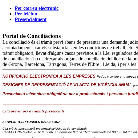
Per correu electrònic
Per telèfon
Presencialment
Portal de Conciliacions
La conciliació és el tràmit previ abans de presentar una demanda judicia
acomiadaments, canvis substancials en les condicions de treball, etc. Si 
tràmit obligatori, llevat d'alguns casos previstos a la Llei reguladora 
de conciliació s'ha d'adreçar als òrgans de conciliació del lloc de la pre
de Girona, Barcelona, Tarragona, Terres de l'Ebre i Lleida, i per a les
NOTIFICACIÓ ELECTRÒNICA A LES EMPRESES
Podeu inscriure una adreça e
DESIGNES DE REPRESENTACIÓ APUD ACTA DE VIGÈNCIA ANUAL
(ve
Presentació telemàtica obligatòria per a professionals i persones juríd
______________________________________________________________
Cita prèvia
per a tràmits presencials
SERVEIS TERRITORIALS BARCELONA
Cita prèvia presentació presencial sol·licituds de conciliació
:
BARCELONA telèfon 93 519 39 86
, en horari de 9:00 a 15:00 hores/
telèfon 93 622 04 00, en 