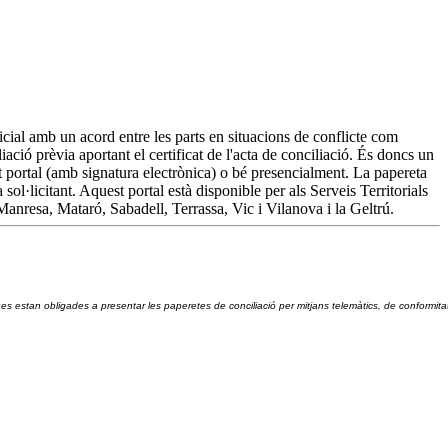
dicial amb un acord entre les parts en situacions de conflicte com
iació prèvia aportant el certificat de l'acta de conciliació. És doncs un
est portal (amb signatura electrònica) o bé presencialment. La papereta
 sol·licitant. Aquest portal està disponible per als Serveis Territorials
Manresa, Mataró, Sabadell, Terrassa, Vic i Vilanova i la Geltrú.
ques estan obligades a presentar les paperetes de conciliació per mitjans telemàtics, de conformit