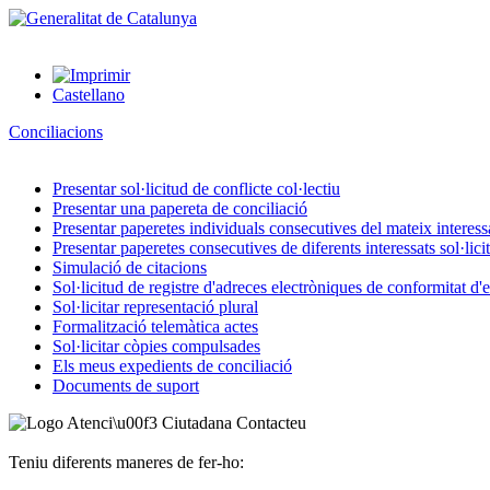
Castellano
Conciliacions
Presentar sol·licitud de conflicte col·lectiu
Presentar una papereta de conciliació
Presentar paperetes individuals consecutives del mateix interessat
Presentar paperetes consecutives de diferents interessats sol·lici
Simulació de citacions
Sol·licitud de registre d'adreces electròniques de conformitat d
Sol·licitar representació plural
Formalització telemàtica actes
Sol·licitar còpies compulsades
Els meus expedients de conciliació
Documents de suport
Contacteu
Teniu diferents maneres de fer-ho: