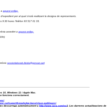
 a 
aquest enllaç.
 d'expedient per al qual s'està realitzant la designa de representants.
es 9:30 hores Telèfon 93 517 01 33.
rèvia accedint a 
aquest enllaç.
 19h) 
trònic 
secciorlaborals.lleida@gencat.cat
)
_______________________________________________________________
ws 10, Windows 11 i Apple Mac.
 no funciona correctament.
ons/
.
aoc.cat/suport/knowledge-base/claus-publiques/
.
a (es descarrega automàticament a 
http://www.java.com/es/
). Les darreres actualitzacions de