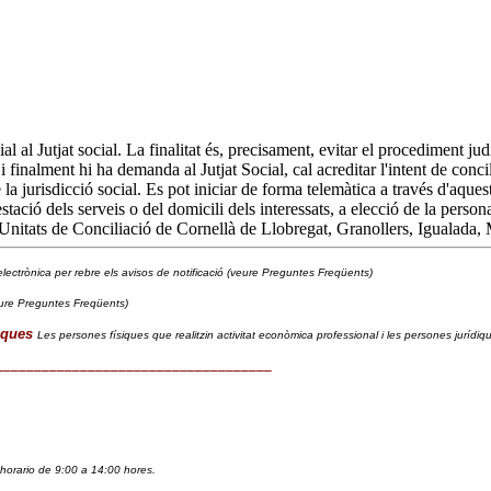
l al Jutjat social. La finalitat és, precisament, evitar el procediment ju
finalment hi ha demanda al Jutjat Social, cal acreditar l'intent de concil
de la jurisdicció social. Es pot iniciar de forma telemàtica a través d'aqu
stació dels serveis o del domicili dels interessats, a elecció de la persona
 Unitats de Conciliació de Cornellà de Llobregat, Granollers, Igualada, 
lectrònica per rebre els avisos de notificació (veure Preguntes Freqüents)
ure Preguntes Freqüents)
iques
Les persones físiques que realitzin activitat econòmica professional i les persones jurídi
____________________________________
horario de 9:00 a 14:00 hores. 