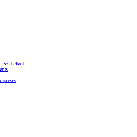
 sol·licitant
tants
'empreses