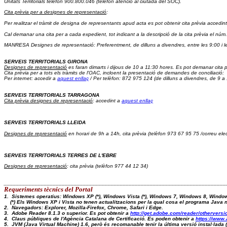
Unitats Territorials telèfon 900.800.046
 (telèfon atenció al ciutadà del SOC).
Cita prèvia per a designes de representació
: 
Per realitzar el tràmit de designa de representants apud acta es pot obtenir cita prèvia accedint
Cal demanar una cita per a cada expedient, tot indicant a la descripció de la cita prèvia el núm.
MANRESA Designes de representació: Preferentment, de dilluns a divendres, entre les 9:00 i l
SERVEIS TERRITORIALS GIRONA
Designes de representació
 es faran dimarts i dijous de 10 a 11:30 hores. Es pot demanar cita p
Cita prèvia 
per a tots els tràmits de l'OAC, incloent la presentació de demandes de conciliació:  
Per internet: accedir a 
aquest enllaç
 / Per telèfon: 872 975 124 (de dilluns a divendres, de 9 a
SERVEIS TERRITORIALS TARRAGONA
Cita prèvia designes de representació
: accedint a 
aquest enllaç
SERVEIS TERRITORIALS LLEIDA
Designes de representació
 en horari de 9h a 14h, cita prèvia (telèfon 973 67 95 75 /correu elec
SERVEIS TERRITORIALS TERRES DE L'EBRE
Designes de representació
: cita prèvia (telèfon 977 44 12 34)
_________________________________________________________________________
Requeriments tècnics del Portal 
1.  Sistemes operatius: Windows XP (*), Windows Vista (*), Windows 7, Windows 8, Windo
    (*) Els Windows XP i Vista no tenen actualitzacions per la qual cosa el programa Java
2.  Navegadors: Explorer, Mozilla-Firefox, Chrome, Safari i Edge.
3.  Adobe Reader 8.1.3 o superior. Es pot obtenir a 
http://get.adobe.com/reader/otherversi
4.  Claus públiques de l'Agència Catalana de Certificació. Es poden obtenir a 
https://www.
5.  JVM (Java Virtual Machine) 1.6, però és recomanable tenir la última versió instal·lad