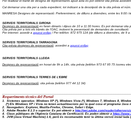
Per realitzar el tràmit de designa de representants apud acta es pot obtenir cita prèvia accedint
Cal demanar una cita per a cada expedient, tot indicant a la descripció de la cita prèvia el núm.
MANRESA Designes de representació: Preferentment, de dilluns a divendres, entre les 9:00 i l
SERVEIS TERRITORIALS GIRONA
Designes de representació
 es faran dimarts i dijous de 10 a 11:30 hores. Es pot demanar cita p
Cita prèvia 
per a tots els tràmits de l'OAC, incloent la presentació de demandes de conciliació:  
Per internet: accedir a 
aquest enllaç
 / Per telèfon: 872 975 124 (de dilluns a divendres, de 9 a
SERVEIS TERRITORIALS TARRAGONA
Cita prèvia designes de representació
: accedint a 
aquest enllaç
SERVEIS TERRITORIALS LLEIDA
Designes de representació
 en horari de 9h a 14h, cita prèvia (telèfon 973 67 95 75 /correu elec
SERVEIS TERRITORIALS TERRES DE L'EBRE
Designes de representació
: cita prèvia (telèfon 977 44 12 34)
_________________________________________________________________________
Requeriments tècnics del Portal 
1.  Sistemes operatius: Windows XP (*), Windows Vista (*), Windows 7, Windows 8, Windo
    (*) Els Windows XP i Vista no tenen actualitzacions per la qual cosa el programa Java
2.  Navegadors: Explorer, Mozilla-Firefox, Chrome, Safari i Edge.
3.  Adobe Reader 8.1.3 o superior. Es pot obtenir a 
http://get.adobe.com/reader/otherversi
4.  Claus públiques de l'Agència Catalana de Certificació. Es poden obtenir a 
https://www.
5.  JVM (Java Virtual Machine) 1.6, però és recomanable tenir la última versió instal·lad