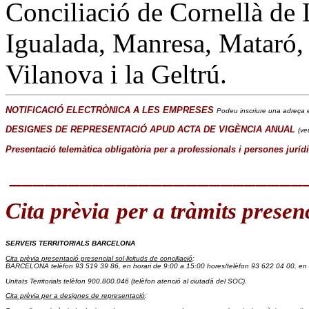
Conciliació de Cornellà de 
Igualada, Manresa, Mataró, 
Vilanova i la Geltrú.
NOTIFICACIÓ ELECTRÒNICA A LES EMPRESES
Podeu inscriure una adreça e
DESIGNES DE REPRESENTACIÓ APUD ACTA DE VIGÈNCIA ANUAL
(ve
Presentació telemàtica obligatòria per a professionals i persones juríd
_________________________
Cita prèvia
per a tràmits presen
SERVEIS TERRITORIALS BARCELONA
Cita prèvia presentació presencial sol·licituds de conciliació
:
BARCELONA telèfon 93 519 39 86
, en horari de 9:00 a 15:00 hores/
telèfon 93 622 04 00, en 
Unitats Territorials telèfon 900.800.046
 (telèfon atenció al ciutadà del SOC).
Cita prèvia per a designes de representació
: 