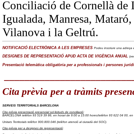
Conciliació de Cornellà de 
Igualada, Manresa, Mataró, 
Vilanova i la Geltrú.
NOTIFICACIÓ ELECTRÒNICA A LES EMPRESES
Podeu inscriure una adreça e
DESIGNES DE REPRESENTACIÓ APUD ACTA DE VIGÈNCIA ANUAL
(ve
Presentació telemàtica obligatòria per a professionals i persones juríd
_________________________
Cita prèvia
per a tràmits presen
SERVEIS TERRITORIALS BARCELONA
Cita prèvia presentació presencial sol·licituds de conciliació
:
BARCELONA telèfon 93 519 39 86
, en horari de 9:00 a 15:00 hores/
telèfon 93 622 04 00, en 
Unitats Territorials telèfon 900.800.046
 (telèfon atenció al ciutadà del SOC).
Cita prèvia per a designes de representació
: 