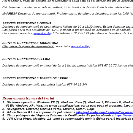
Per realitzar el tràmit de designa de representants apud acta es pot obtenir cita prèvia accedint
Cal demanar una cita per a cada expedient, tot indicant a la descripció de la cita prèvia el núm.
MANRESA Designes de representació: Preferentment, de dilluns a divendres, entre les 9:00 i l
SERVEIS TERRITORIALS GIRONA
Designes de representació
 es faran dimarts i dijous de 10 a 11:30 hores. Es pot demanar cita p
Cita prèvia 
per a tots els tràmits de l'OAC, incloent la presentació de demandes de conciliació:  
Per internet: accedir a 
aquest enllaç
 / Per telèfon: 872 975 124 (de dilluns a divendres, de 9 a
SERVEIS TERRITORIALS TARRAGONA
Cita prèvia designes de representació
: accedint a 
aquest enllaç
SERVEIS TERRITORIALS LLEIDA
Designes de representació
 en horari de 9h a 14h, cita prèvia (telèfon 973 67 95 75 /correu elec
SERVEIS TERRITORIALS TERRES DE L'EBRE
Designes de representació
: cita prèvia (telèfon 977 44 12 34)
_________________________________________________________________________
Requeriments tècnics del Portal 
1.  Sistemes operatius: Windows XP (*), Windows Vista (*), Windows 7, Windows 8, Windo
    (*) Els Windows XP i Vista no tenen actualitzacions per la qual cosa el programa Java
2.  Navegadors: Explorer, Mozilla-Firefox, Chrome, Safari i Edge.
3.  Adobe Reader 8.1.3 o superior. Es pot obtenir a 
http://get.adobe.com/reader/otherversi
4.  Claus públiques de l'Agència Catalana de Certificació. Es poden obtenir a 
https://www.
5.  JVM (Java Virtual Machine) 1.6, però és recomanable tenir la última versió instal·lad