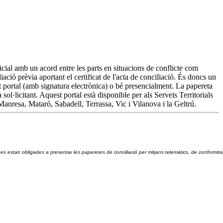
dicial amb un acord entre les parts en situacions de conflicte com
iació prèvia aportant el certificat de l'acta de conciliació. És doncs un
est portal (amb signatura electrònica) o bé presencialment. La papereta
 sol·licitant. Aquest portal està disponible per als Serveis Territorials
Manresa, Mataró, Sabadell, Terrassa, Vic i Vilanova i la Geltrú.
ques estan obligades a presentar les paperetes de conciliació per mitjans telemàtics, de conformit