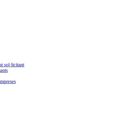
 sol·licitant
tants
'empreses