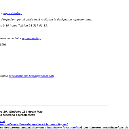
 a 
aquest enllaç.
 d'expedient per al qual s'està realitzant la designa de representants.
es 9:30 hores Telèfon 93 517 01 33.
rèvia accedint a 
aquest enllaç.
 19h) 
trònic 
secciorlaborals.lleida@gencat.cat
)
_______________________________________________________________
ws 10, Windows 11 i Apple Mac.
 no funciona correctament.
ons/
.
aoc.cat/suport/knowledge-base/claus-publiques/
.
a (es descarrega automàticament a 
http://www.java.com/es/
). Les darreres actualitzacions de