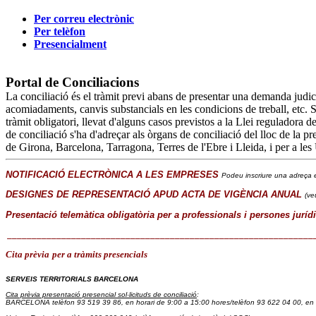
Per correu electrònic
Per telèfon
Presencialment
Portal de Conciliacions
La conciliació és el tràmit previ abans de presentar una demanda judicia
acomiadaments, canvis substancials en les condicions de treball, etc. Si 
tràmit obligatori, llevat d'alguns casos previstos a la Llei reguladora 
de conciliació s'ha d'adreçar als òrgans de conciliació del lloc de la pre
de Girona, Barcelona, Tarragona, Terres de l'Ebre i Lleida, i per a les
NOTIFICACIÓ ELECTRÒNICA A LES EMPRESES
Podeu inscriure una adreça e
DESIGNES DE REPRESENTACIÓ APUD ACTA DE VIGÈNCIA ANUAL
(ve
Presentació telemàtica obligatòria per a professionals i persones juríd
______________________________________________________________
Cita prèvia
per a tràmits presencials
SERVEIS TERRITORIALS BARCELONA
Cita prèvia presentació presencial sol·licituds de conciliació
:
BARCELONA telèfon 93 519 39 86
, en horari de 9:00 a 15:00 hores/
telèfon 93 622 04 00, en 