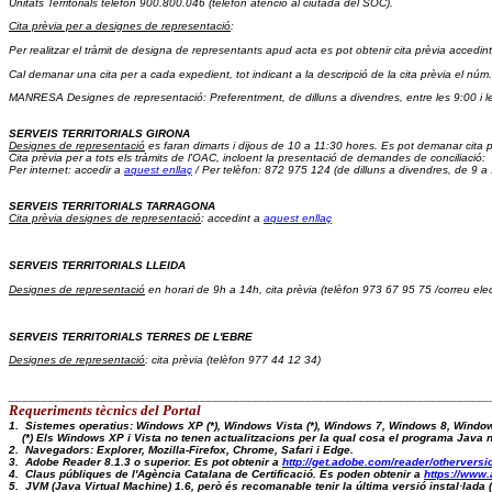
Unitats Territorials telèfon 900.800.046
 (telèfon atenció al ciutadà del SOC).
Cita prèvia per a designes de representació
: 
Per realitzar el tràmit de designa de representants apud acta es pot obtenir cita prèvia accedint
Cal demanar una cita per a cada expedient, tot indicant a la descripció de la cita prèvia el núm.
MANRESA Designes de representació: Preferentment, de dilluns a divendres, entre les 9:00 i l
SERVEIS TERRITORIALS GIRONA
Designes de representació
 es faran dimarts i dijous de 10 a 11:30 hores. Es pot demanar cita p
Cita prèvia 
per a tots els tràmits de l'OAC, incloent la presentació de demandes de conciliació:  
Per internet: accedir a 
aquest enllaç
 / Per telèfon: 872 975 124 (de dilluns a divendres, de 9 a
SERVEIS TERRITORIALS TARRAGONA
Cita prèvia designes de representació
: accedint a 
aquest enllaç
SERVEIS TERRITORIALS LLEIDA
Designes de representació
 en horari de 9h a 14h, cita prèvia (telèfon 973 67 95 75 /correu elec
SERVEIS TERRITORIALS TERRES DE L'EBRE
Designes de representació
: cita prèvia (telèfon 977 44 12 34)
_________________________________________________________________________
Requeriments tècnics del Portal 
1.  Sistemes operatius: Windows XP (*), Windows Vista (*), Windows 7, Windows 8, Windo
    (*) Els Windows XP i Vista no tenen actualitzacions per la qual cosa el programa Java
2.  Navegadors: Explorer, Mozilla-Firefox, Chrome, Safari i Edge.
3.  Adobe Reader 8.1.3 o superior. Es pot obtenir a 
http://get.adobe.com/reader/otherversi
4.  Claus públiques de l'Agència Catalana de Certificació. Es poden obtenir a 
https://www.
5.  JVM (Java Virtual Machine) 1.6, però és recomanable tenir la última versió instal·lad