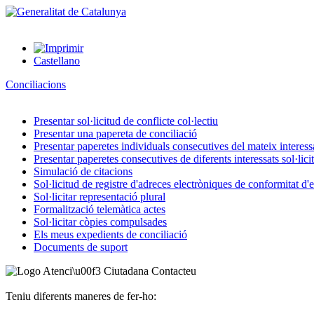
Castellano
Conciliacions
Presentar sol·licitud de conflicte col·lectiu
Presentar una papereta de conciliació
Presentar paperetes individuals consecutives del mateix interessat
Presentar paperetes consecutives de diferents interessats sol·lici
Simulació de citacions
Sol·licitud de registre d'adreces electròniques de conformitat d
Sol·licitar representació plural
Formalització telemàtica actes
Sol·licitar còpies compulsades
Els meus expedients de conciliació
Documents de suport
Contacteu
Teniu diferents maneres de fer-ho: