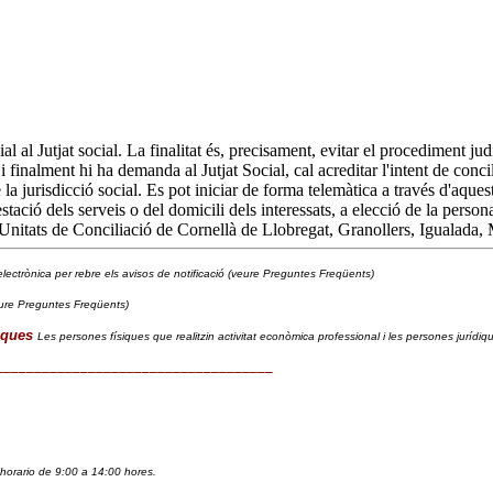
l al Jutjat social. La finalitat és, precisament, evitar el procediment ju
finalment hi ha demanda al Jutjat Social, cal acreditar l'intent de concil
de la jurisdicció social. Es pot iniciar de forma telemàtica a través d'aqu
stació dels serveis o del domicili dels interessats, a elecció de la persona
 Unitats de Conciliació de Cornellà de Llobregat, Granollers, Igualada, 
lectrònica per rebre els avisos de notificació (veure Preguntes Freqüents)
ure Preguntes Freqüents)
iques
Les persones físiques que realitzin activitat econòmica professional i les persones jurídi
____________________________________
horario de 9:00 a 14:00 hores. 