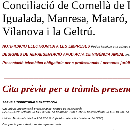
Conciliació de Cornellà de 
Igualada, Manresa, Mataró, 
Vilanova i la Geltrú.
NOTIFICACIÓ ELECTRÒNICA A LES EMPRESES
Podeu inscriure una adreça e
DESIGNES DE REPRESENTACIÓ APUD ACTA DE VIGÈNCIA ANUAL
(ve
Presentació telemàtica obligatòria per a professionals i persones juríd
_________________________
Cita prèvia
per a tràmits presen
SERVEIS TERRITORIALS BARCELONA
Cita prèvia presentació presencial sol·licituds de conciliació
:
BARCELONA telèfon 93 519 39 86
, en horari de 9:00 a 15:00 hores/
telèfon 93 622 04 00, en 
Unitats Territorials telèfon 900.800.046
 (telèfon atenció al ciutadà del SOC).
Cita prèvia per a designes de representació
: 