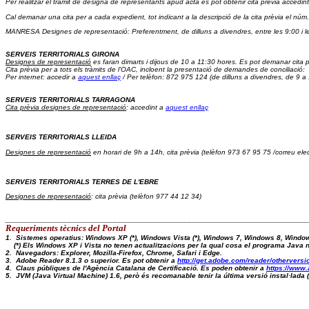
Per realitzar el tràmit de designa de representants apud acta es pot obtenir cita prèvia accedint
Cal demanar una cita per a cada expedient, tot indicant a la descripció de la cita prèvia el núm.
MANRESA Designes de representació: Preferentment, de dilluns a divendres, entre les 9:00 i l
SERVEIS TERRITORIALS GIRONA
Designes de representació
 es faran dimarts i dijous de 10 a 11:30 hores. Es pot demanar cita p
Cita prèvia 
per a tots els tràmits de l'OAC, incloent la presentació de demandes de conciliació:  
Per internet: accedir a 
aquest enllaç
 / Per telèfon: 872 975 124 (de dilluns a divendres, de 9 a
SERVEIS TERRITORIALS TARRAGONA
Cita prèvia designes de representació
: accedint a 
aquest enllaç
SERVEIS TERRITORIALS LLEIDA
Designes de representació
 en horari de 9h a 14h, cita prèvia (telèfon 973 67 95 75 /correu elec
SERVEIS TERRITORIALS TERRES DE L'EBRE
Designes de representació
: cita prèvia (telèfon 977 44 12 34)
_________________________________________________________________________
Requeriments tècnics del Portal 
1.  Sistemes operatius: Windows XP (*), Windows Vista (*), Windows 7, Windows 8, Windo
    (*) Els Windows XP i Vista no tenen actualitzacions per la qual cosa el programa Java
2.  Navegadors: Explorer, Mozilla-Firefox, Chrome, Safari i Edge.
3.  Adobe Reader 8.1.3 o superior. Es pot obtenir a 
http://get.adobe.com/reader/otherversi
4.  Claus públiques de l'Agència Catalana de Certificació. Es poden obtenir a 
https://www.
5.  JVM (Java Virtual Machine) 1.6, però és recomanable tenir la última versió instal·lad