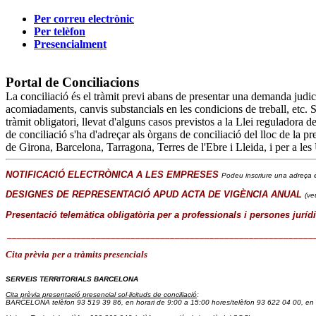
Per correu electrònic
Per telèfon
Presencialment
Portal de Conciliacions
La conciliació és el tràmit previ abans de presentar una demanda judicia
acomiadaments, canvis substancials en les condicions de treball, etc. Si 
tràmit obligatori, llevat d'alguns casos previstos a la Llei reguladora 
de conciliació s'ha d'adreçar als òrgans de conciliació del lloc de la pre
de Girona, Barcelona, Tarragona, Terres de l'Ebre i Lleida, i per a les
NOTIFICACIÓ ELECTRÒNICA A LES EMPRESES
Podeu inscriure una adreça e
DESIGNES DE REPRESENTACIÓ APUD ACTA DE VIGÈNCIA ANUAL
(ve
Presentació telemàtica obligatòria per a professionals i persones juríd
______________________________________________________________
Cita prèvia
per a tràmits presencials
SERVEIS TERRITORIALS BARCELONA
Cita prèvia presentació presencial sol·licituds de conciliació
:
BARCELONA telèfon 93 519 39 86
, en horari de 9:00 a 15:00 hores/
telèfon 93 622 04 00, en 