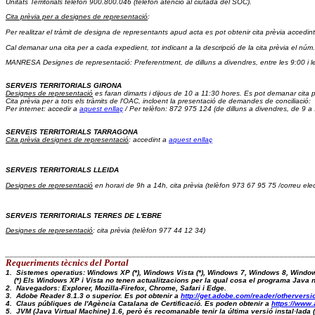
Unitats Territorials telèfon 900.800.046
 (telèfon atenció al ciutadà del SOC).
Cita prèvia per a designes de representació
: 
Per realitzar el tràmit de designa de representants apud acta es pot obtenir cita prèvia accedint
Cal demanar una cita per a cada expedient, tot indicant a la descripció de la cita prèvia el núm.
MANRESA Designes de representació: Preferentment, de dilluns a divendres, entre les 9:00 i l
SERVEIS TERRITORIALS GIRONA
Designes de representació
 es faran dimarts i dijous de 10 a 11:30 hores. Es pot demanar cita p
Cita prèvia 
per a tots els tràmits de l'OAC, incloent la presentació de demandes de conciliació:  
Per internet: accedir a 
aquest enllaç
 / Per telèfon: 872 975 124 (de dilluns a divendres, de 9 a
SERVEIS TERRITORIALS TARRAGONA
Cita prèvia designes de representació
: accedint a 
aquest enllaç
SERVEIS TERRITORIALS LLEIDA
Designes de representació
 en horari de 9h a 14h, cita prèvia (telèfon 973 67 95 75 /correu elec
SERVEIS TERRITORIALS TERRES DE L'EBRE
Designes de representació
: cita prèvia (telèfon 977 44 12 34)
_________________________________________________________________________
Requeriments tècnics del Portal 
1.  Sistemes operatius: Windows XP (*), Windows Vista (*), Windows 7, Windows 8, Windo
    (*) Els Windows XP i Vista no tenen actualitzacions per la qual cosa el programa Java
2.  Navegadors: Explorer, Mozilla-Firefox, Chrome, Safari i Edge.
3.  Adobe Reader 8.1.3 o superior. Es pot obtenir a 
http://get.adobe.com/reader/otherversi
4.  Claus públiques de l'Agència Catalana de Certificació. Es poden obtenir a 
https://www.
5.  JVM (Java Virtual Machine) 1.6, però és recomanable tenir la última versió instal·lad