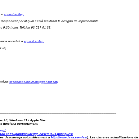
 a 
aquest enllaç.
 d'expedient per al qual s'està realitzant la designa de representants.
es 9:30 hores Telèfon 93 517 01 33.
rèvia accedint a 
aquest enllaç.
 19h) 
trònic 
secciorlaborals.lleida@gencat.cat
)
_______________________________________________________________
ws 10, Windows 11 i Apple Mac.
 no funciona correctament.
ons/
.
aoc.cat/suport/knowledge-base/claus-publiques/
.
a (es descarrega automàticament a 
http://www.java.com/es/
). Les darreres actualitzacions de