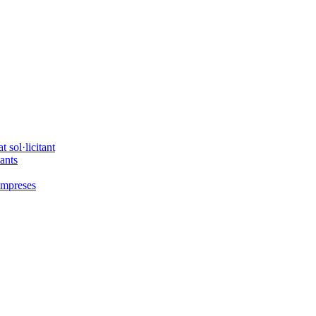
 sol·licitant
tants
'empreses