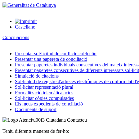
Castellano
Conciliacions
Presentar sol·licitud de conflicte col·lectiu
Presentar una papereta de conciliació
Presentar paperetes individuals consecutives del mateix interessat
Presentar paperetes consecutives de diferents interessats sol·lici
Simulació de citacions
Sol·licitud de registre d'adreces electròniques de conformitat d
Sol·licitar representació plural
Formalització telemàtica actes
Sol·licitar còpies compulsades
Els meus expedients de conciliació
Documents de suport
Contacteu
Teniu diferents maneres de fer-ho: