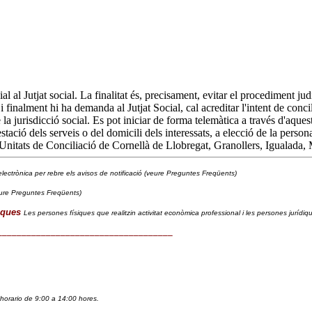
l al Jutjat social. La finalitat és, precisament, evitar el procediment ju
finalment hi ha demanda al Jutjat Social, cal acreditar l'intent de concil
de la jurisdicció social. Es pot iniciar de forma telemàtica a través d'aqu
stació dels serveis o del domicili dels interessats, a elecció de la persona
 Unitats de Conciliació de Cornellà de Llobregat, Granollers, Igualada, 
lectrònica per rebre els avisos de notificació (veure Preguntes Freqüents)
ure Preguntes Freqüents)
iques
Les persones físiques que realitzin activitat econòmica professional i les persones jurídi
____________________________________
horario de 9:00 a 14:00 hores. 