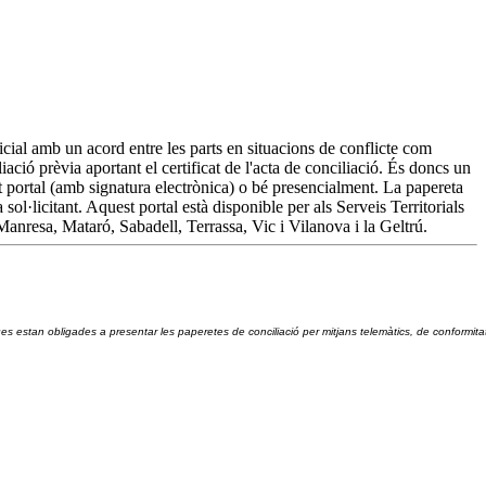
dicial amb un acord entre les parts en situacions de conflicte com
iació prèvia aportant el certificat de l'acta de conciliació. És doncs un
est portal (amb signatura electrònica) o bé presencialment. La papereta
 sol·licitant. Aquest portal està disponible per als Serveis Territorials
Manresa, Mataró, Sabadell, Terrassa, Vic i Vilanova i la Geltrú.
ques estan obligades a presentar les paperetes de conciliació per mitjans telemàtics, de conformit