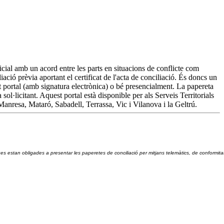
dicial amb un acord entre les parts en situacions de conflicte com
iació prèvia aportant el certificat de l'acta de conciliació. És doncs un
est portal (amb signatura electrònica) o bé presencialment. La papereta
 sol·licitant. Aquest portal està disponible per als Serveis Territorials
Manresa, Mataró, Sabadell, Terrassa, Vic i Vilanova i la Geltrú.
ques estan obligades a presentar les paperetes de conciliació per mitjans telemàtics, de conformit