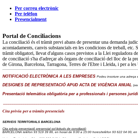
Per correu electrònic
Per telèfon
Presencialment
Portal de Conciliacions
La conciliació és el tràmit previ abans de presentar una demanda judicia
acomiadaments, canvis substancials en les condicions de treball, etc. Si 
tràmit obligatori, llevat d'alguns casos previstos a la Llei reguladora 
de conciliació s'ha d'adreçar als òrgans de conciliació del lloc de la pre
de Girona, Barcelona, Tarragona, Terres de l'Ebre i Lleida, i per a les
NOTIFICACIÓ ELECTRÒNICA A LES EMPRESES
Podeu inscriure una adreça e
DESIGNES DE REPRESENTACIÓ APUD ACTA DE VIGÈNCIA ANUAL
(ve
Presentació telemàtica obligatòria per a professionals i persones juríd
______________________________________________________________
Cita prèvia
per a tràmits presencials
SERVEIS TERRITORIALS BARCELONA
Cita prèvia presentació presencial sol·licituds de conciliació
:
BARCELONA telèfon 93 519 39 86
, en horari de 9:00 a 15:00 hores/
telèfon 93 622 04 00, en 