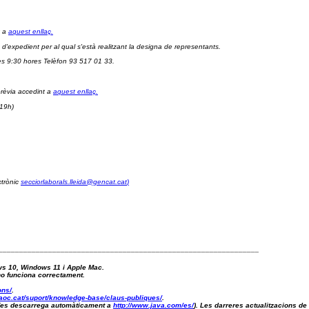
 a 
aquest enllaç.
 d'expedient per al qual s'està realitzant la designa de representants.
es 9:30 hores Telèfon 93 517 01 33.
rèvia accedint a 
aquest enllaç.
 19h) 
trònic 
secciorlaborals.lleida@gencat.cat
)
_______________________________________________________________
ws 10, Windows 11 i Apple Mac.
 no funciona correctament.
ons/
.
aoc.cat/suport/knowledge-base/claus-publiques/
.
a (es descarrega automàticament a 
http://www.java.com/es/
). Les darreres actualitzacions de