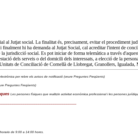
l al Jutjat social. La finalitat és, precisament, evitar el procediment ju
finalment hi ha demanda al Jutjat Social, cal acreditar l'intent de concil
de la jurisdicció social. Es pot iniciar de forma telemàtica a través d'aqu
stació dels serveis o del domicili dels interessats, a elecció de la persona
 Unitats de Conciliació de Cornellà de Llobregat, Granollers, Igualada, 
lectrònica per rebre els avisos de notificació (veure Preguntes Freqüents)
ure Preguntes Freqüents)
iques
Les persones físiques que realitzin activitat econòmica professional i les persones jurídi
____________________________________
horario de 9:00 a 14:00 hores. 