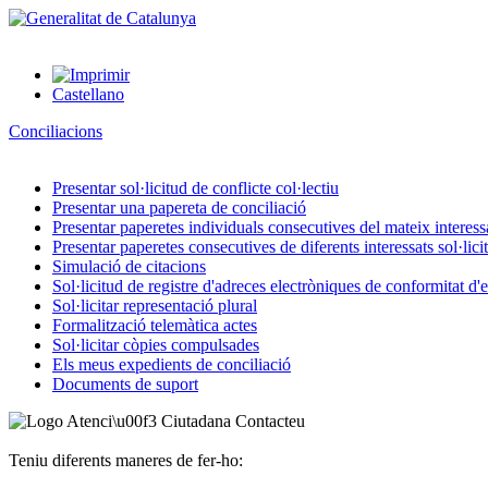
Castellano
Conciliacions
Presentar sol·licitud de conflicte col·lectiu
Presentar una papereta de conciliació
Presentar paperetes individuals consecutives del mateix interessat
Presentar paperetes consecutives de diferents interessats sol·lici
Simulació de citacions
Sol·licitud de registre d'adreces electròniques de conformitat d
Sol·licitar representació plural
Formalització telemàtica actes
Sol·licitar còpies compulsades
Els meus expedients de conciliació
Documents de suport
Contacteu
Teniu diferents maneres de fer-ho: