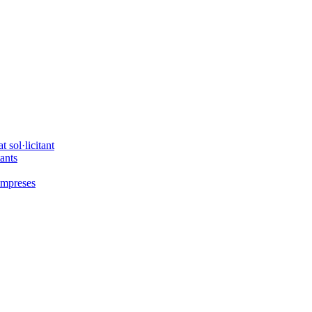
 sol·licitant
tants
'empreses