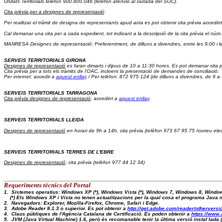
Unitats Territorials telèfon 900.800.046
 (telèfon atenció al ciutadà del SOC).
Cita prèvia per a designes de representació
: 
Per realitzar el tràmit de designa de representants apud acta es pot obtenir cita prèvia accedint
Cal demanar una cita per a cada expedient, tot indicant a la descripció de la cita prèvia el núm.
MANRESA Designes de representació: Preferentment, de dilluns a divendres, entre les 9:00 i l
SERVEIS TERRITORIALS GIRONA
Designes de representació
 es faran dimarts i dijous de 10 a 11:30 hores. Es pot demanar cita p
Cita prèvia 
per a tots els tràmits de l'OAC, incloent la presentació de demandes de conciliació:  
Per internet: accedir a 
aquest enllaç
 / Per telèfon: 872 975 124 (de dilluns a divendres, de 9 a
SERVEIS TERRITORIALS TARRAGONA
Cita prèvia designes de representació
: accedint a 
aquest enllaç
SERVEIS TERRITORIALS LLEIDA
Designes de representació
 en horari de 9h a 14h, cita prèvia (telèfon 973 67 95 75 /correu elec
SERVEIS TERRITORIALS TERRES DE L'EBRE
Designes de representació
: cita prèvia (telèfon 977 44 12 34)
_________________________________________________________________________
Requeriments tècnics del Portal 
1.  Sistemes operatius: Windows XP (*), Windows Vista (*), Windows 7, Windows 8, Windo
    (*) Els Windows XP i Vista no tenen actualitzacions per la qual cosa el programa Java
2.  Navegadors: Explorer, Mozilla-Firefox, Chrome, Safari i Edge.
3.  Adobe Reader 8.1.3 o superior. Es pot obtenir a 
http://get.adobe.com/reader/otherversi
4.  Claus públiques de l'Agència Catalana de Certificació. Es poden obtenir a 
https://www.
5.  JVM (Java Virtual Machine) 1.6, però és recomanable tenir la última versió instal·lad