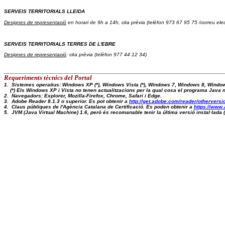
SERVEIS TERRITORIALS LLEIDA
Designes de representació
 en horari de 9h a 14h, cita prèvia (telèfon 973 67 95 75 /correu elec
SERVEIS TERRITORIALS TERRES DE L'EBRE
Designes de representació
: cita prèvia (telèfon 977 44 12 34)
_________________________________________________________________________
Requeriments tècnics del Portal 
1.  Sistemes operatius: Windows XP (*), Windows Vista (*), Windows 7, Windows 8, Windo
    (*) Els Windows XP i Vista no tenen actualitzacions per la qual cosa el programa Java
2.  Navegadors: Explorer, Mozilla-Firefox, Chrome, Safari i Edge.
3.  Adobe Reader 8.1.3 o superior. Es pot obtenir a 
http://get.adobe.com/reader/otherversi
4.  Claus públiques de l'Agència Catalana de Certificació. Es poden obtenir a 
https://www.
5.  JVM (Java Virtual Machine) 1.6, però és recomanable tenir la última versió instal·lad