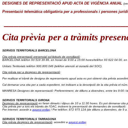
DESIGNES DE REPRESENTACIÓ APUD ACTA DE VIGÈNCIA ANUAL
(ve
Presentació telemàtica obligatòria per a professionals i persones juríd
_________________________
Cita prèvia
per a tràmits presen
SERVEIS TERRITORIALS BARCELONA
Cita prèvia presentació presencial sol·licituds de conciliació
:
BARCELONA telèfon 93 519 39 86
, en horari de 9:00 a 15:00 hores/
telèfon 93 622 04 00, en 
Unitats Territorials telèfon 900.800.046
 (telèfon atenció al ciutadà del SOC).
Cita prèvia per a designes de representació
: 
Per realitzar el tràmit de designa de representants apud acta es pot obtenir cita prèvia accedint
Cal demanar una cita per a cada expedient, tot indicant a la descripció de la cita prèvia el núm.
MANRESA Designes de representació: Preferentment, de dilluns a divendres, entre les 9:00 i l
SERVEIS TERRITORIALS GIRONA
Designes de representació
 es faran dimarts i dijous de 10 a 11:30 hores. Es pot demanar cita p
Cita prèvia 
per a tots els tràmits de l'OAC, incloent la presentació de demandes de conciliació:  
Per internet: accedir a 
aquest enllaç
 / Per telèfon: 872 975 124 (de dilluns a divendres, de 9 a
SERVEIS TERRITORIALS TARRAGONA
Cita prèvia designes de representació
: accedint a 
aquest enllaç