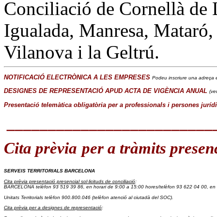
Conciliació de Cornellà de 
Igualada, Manresa, Mataró, 
Vilanova i la Geltrú.
NOTIFICACIÓ ELECTRÒNICA A LES EMPRESES
Podeu inscriure una adreça e
DESIGNES DE REPRESENTACIÓ APUD ACTA DE VIGÈNCIA ANUAL
(ve
Presentació telemàtica obligatòria per a professionals i persones juríd
_________________________
Cita prèvia
per a tràmits presen
SERVEIS TERRITORIALS BARCELONA
Cita prèvia presentació presencial sol·licituds de conciliació
:
BARCELONA telèfon 93 519 39 86
, en horari de 9:00 a 15:00 hores/
telèfon 93 622 04 00, en 
Unitats Territorials telèfon 900.800.046
 (telèfon atenció al ciutadà del SOC).
Cita prèvia per a designes de representació
: 