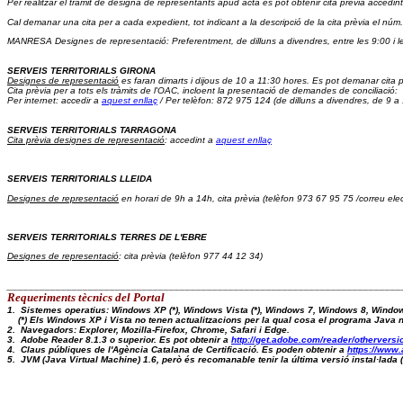
Per realitzar el tràmit de designa de representants apud acta es pot obtenir cita prèvia accedint
Cal demanar una cita per a cada expedient, tot indicant a la descripció de la cita prèvia el núm.
MANRESA Designes de representació: Preferentment, de dilluns a divendres, entre les 9:00 i l
SERVEIS TERRITORIALS GIRONA
Designes de representació
 es faran dimarts i dijous de 10 a 11:30 hores. Es pot demanar cita p
Cita prèvia 
per a tots els tràmits de l'OAC, incloent la presentació de demandes de conciliació:  
Per internet: accedir a 
aquest enllaç
 / Per telèfon: 872 975 124 (de dilluns a divendres, de 9 a
SERVEIS TERRITORIALS TARRAGONA
Cita prèvia designes de representació
: accedint a 
aquest enllaç
SERVEIS TERRITORIALS LLEIDA
Designes de representació
 en horari de 9h a 14h, cita prèvia (telèfon 973 67 95 75 /correu elec
SERVEIS TERRITORIALS TERRES DE L'EBRE
Designes de representació
: cita prèvia (telèfon 977 44 12 34)
_________________________________________________________________________
Requeriments tècnics del Portal 
1.  Sistemes operatius: Windows XP (*), Windows Vista (*), Windows 7, Windows 8, Windo
    (*) Els Windows XP i Vista no tenen actualitzacions per la qual cosa el programa Java
2.  Navegadors: Explorer, Mozilla-Firefox, Chrome, Safari i Edge.
3.  Adobe Reader 8.1.3 o superior. Es pot obtenir a 
http://get.adobe.com/reader/otherversi
4.  Claus públiques de l'Agència Catalana de Certificació. Es poden obtenir a 
https://www.
5.  JVM (Java Virtual Machine) 1.6, però és recomanable tenir la última versió instal·lad