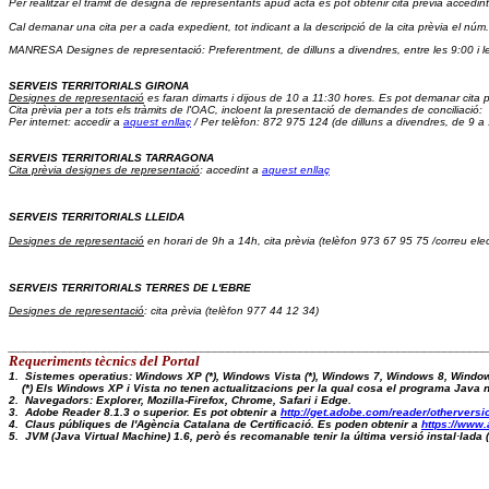
Per realitzar el tràmit de designa de representants apud acta es pot obtenir cita prèvia accedint
Cal demanar una cita per a cada expedient, tot indicant a la descripció de la cita prèvia el núm.
MANRESA Designes de representació: Preferentment, de dilluns a divendres, entre les 9:00 i l
SERVEIS TERRITORIALS GIRONA
Designes de representació
 es faran dimarts i dijous de 10 a 11:30 hores. Es pot demanar cita p
Cita prèvia 
per a tots els tràmits de l'OAC, incloent la presentació de demandes de conciliació:  
Per internet: accedir a 
aquest enllaç
 / Per telèfon: 872 975 124 (de dilluns a divendres, de 9 a
SERVEIS TERRITORIALS TARRAGONA
Cita prèvia designes de representació
: accedint a 
aquest enllaç
SERVEIS TERRITORIALS LLEIDA
Designes de representació
 en horari de 9h a 14h, cita prèvia (telèfon 973 67 95 75 /correu elec
SERVEIS TERRITORIALS TERRES DE L'EBRE
Designes de representació
: cita prèvia (telèfon 977 44 12 34)
_________________________________________________________________________
Requeriments tècnics del Portal 
1.  Sistemes operatius: Windows XP (*), Windows Vista (*), Windows 7, Windows 8, Windo
    (*) Els Windows XP i Vista no tenen actualitzacions per la qual cosa el programa Java
2.  Navegadors: Explorer, Mozilla-Firefox, Chrome, Safari i Edge.
3.  Adobe Reader 8.1.3 o superior. Es pot obtenir a 
http://get.adobe.com/reader/otherversi
4.  Claus públiques de l'Agència Catalana de Certificació. Es poden obtenir a 
https://www.
5.  JVM (Java Virtual Machine) 1.6, però és recomanable tenir la última versió instal·lad