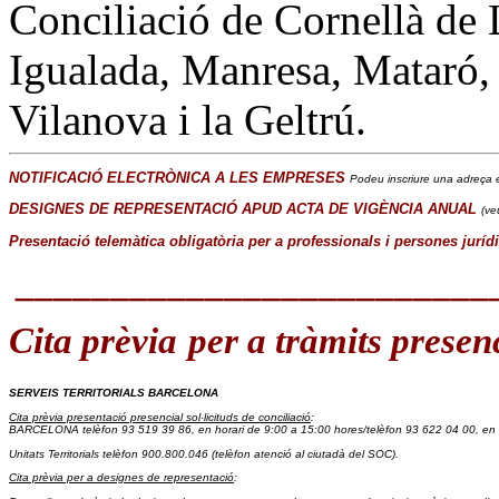
Conciliació de Cornellà de 
Igualada, Manresa, Mataró, 
Vilanova i la Geltrú.
NOTIFICACIÓ ELECTRÒNICA A LES EMPRESES
Podeu inscriure una adreça e
DESIGNES DE REPRESENTACIÓ APUD ACTA DE VIGÈNCIA ANUAL
(ve
Presentació telemàtica obligatòria per a professionals i persones juríd
_________________________
Cita prèvia
per a tràmits presen
SERVEIS TERRITORIALS BARCELONA
Cita prèvia presentació presencial sol·licituds de conciliació
:
BARCELONA telèfon 93 519 39 86
, en horari de 9:00 a 15:00 hores/
telèfon 93 622 04 00, en 
Unitats Territorials telèfon 900.800.046
 (telèfon atenció al ciutadà del SOC).
Cita prèvia per a designes de representació
: 