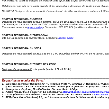
Per realitzar el tràmit de designa de representants apud acta es pot obtenir cita prèvia accedint
Cal demanar una cita per a cada expedient, tot indicant a la descripció de la cita prèvia el núm.
MANRESA Designes de representació: Preferentment, de dilluns a divendres, entre les 9:00 i l
SERVEIS TERRITORIALS GIRONA
Designes de representació
 es faran dimarts i dijous de 10 a 11:30 hores. Es pot demanar cita p
Cita prèvia 
per a tots els tràmits de l'OAC, incloent la presentació de demandes de conciliació:  
Per internet: accedir a 
aquest enllaç
 / Per telèfon: 872 975 124 (de dilluns a divendres, de 9 a
SERVEIS TERRITORIALS TARRAGONA
Cita prèvia designes de representació
: accedint a 
aquest enllaç
SERVEIS TERRITORIALS LLEIDA
Designes de representació
 en horari de 9h a 14h, cita prèvia (telèfon 973 67 95 75 /correu elec
SERVEIS TERRITORIALS TERRES DE L'EBRE
Designes de representació
: cita prèvia (telèfon 977 44 12 34)
_________________________________________________________________________
Requeriments tècnics del Portal 
1.  Sistemes operatius: Windows XP (*), Windows Vista (*), Windows 7, Windows 8, Windo
    (*) Els Windows XP i Vista no tenen actualitzacions per la qual cosa el programa Java
2.  Navegadors: Explorer, Mozilla-Firefox, Chrome, Safari i Edge.
3.  Adobe Reader 8.1.3 o superior. Es pot obtenir a 
http://get.adobe.com/reader/otherversi
4.  Claus públiques de l'Agència Catalana de Certificació. Es poden obtenir a 
https://www.
5.  JVM (Java Virtual Machine) 1.6, però és recomanable tenir la última versió instal·lad