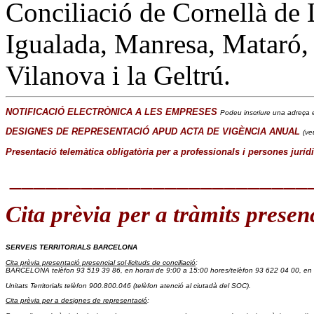
Conciliació de Cornellà de 
Igualada, Manresa, Mataró, 
Vilanova i la Geltrú.
NOTIFICACIÓ ELECTRÒNICA A LES EMPRESES
Podeu inscriure una adreça e
DESIGNES DE REPRESENTACIÓ APUD ACTA DE VIGÈNCIA ANUAL
(ve
Presentació telemàtica obligatòria per a professionals i persones juríd
_________________________
Cita prèvia
per a tràmits presen
SERVEIS TERRITORIALS BARCELONA
Cita prèvia presentació presencial sol·licituds de conciliació
:
BARCELONA telèfon 93 519 39 86
, en horari de 9:00 a 15:00 hores/
telèfon 93 622 04 00, en 
Unitats Territorials telèfon 900.800.046
 (telèfon atenció al ciutadà del SOC).
Cita prèvia per a designes de representació
: 