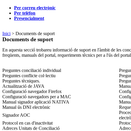
Per correu electrònic
Per telèfon
Presencialment
Inici
> Documents de suport
Documents de suport
En aquesta secció trobareu informació de suport en l'àmbit de les conci
freqüents, manuals del portal, requeriments tècnics per a l'ús del portal,
Preguntes conciliació individual
Pregun
Preguntes conflicte col·lectiu
Pregun
Preguntes tècniques.
Pregun
Actualització de JAVA
Manual
Configuració navegador Firefox
Confi
Configuració navegadors per a MAC
Confi
Manual signador aplicació NATIVA
Manual
Manual ús DNI electrònic
Requer
Proced
Signador AOC
electr
Protocol en cas d'inactivitat
Protoc
Adreces Unitats de Conciliació
Adrece