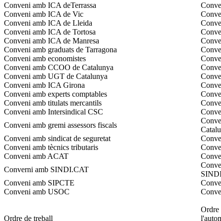
Conveni amb ICA deTerrassa
Conven
Conveni amb ICA de Vic
Conven
Conveni amb ICA de Lleida
Conven
Conveni amb ICA de Tortosa
Conven
Conveni amb ICA de Manresa
Conve
Conveni amb graduats de Tarragona
Conven
Conveni amb economistes
Conven
Conveni amb CCOO de Catalunya
Conve
Conveni amb UGT de Catalunya
Conve
Conveni amb ICA Girona
Conve
Conveni amb experts comptables
Conven
Conveni amb titulats mercantils
Conven
Conveni amb Intersindical CSC
Conven
Conven
Conveni amb gremi assessors fiscals
Catal
Conveni amb sindicat de seguretat
Conven
Conveni amb tècnics tributaris
Conven
Conveni amb ACAT
Conven
Conven
Converni amb SINDI.CAT
SINDI
Conveni amb SIPCTE
Conven
Conveni amb USOC
Conve
Ordre 
Ordre de treball
l'auto