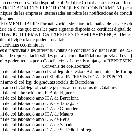
ncia de versió vàlida disponible al Portal de Conciliacions de cada form
TRE D'ADRECES ELECTRÒNIQUES DE CONFORMITAT per a la ins
òniques de les empreses interessades en rebre les notificacions de concil
ticament.
IMENT RÀPID: Formalització i signatura telemàtica de les actes de
ria en el cas que totes les parts signants disposin de certificat digital de 
ITACIÓ TELEMÀTICA EXPEDIENTS AMB AVINENÇA- Declaració 
ticitat i vigència de poders notarials
 d'activitats econòmiques
es d'inactivitat a les diferents Unitats de conciliació durant l'estiu de 20
tats de representació vàlides per a la conciliació laboral prèvia a la via 
col Apoderaments per a Conciliacions Laborals mitjançant REPRESE
Convenis de col·laboració
i de col·laboració amb el Col·legi de Gestors Administratius de Tarra
ni de col·laboració amb el Sindicat INTERSINDICAL STSPCAT
i amb el col·legi de graduats socials de Barcelona
i amb el Col·legi oficial de gestors administratius de Catalunya
i de col.laboració amb ICA de Figueres.
ni de col·laboració amb ICA de Barcelona
ni de col·laboració amb ICA de Tarragona
i de col·laboració amb ICA de Granollers
ni de col·laboració amb ICA de Mataró
ni de col·laboració amb ICA de Reus
i de col·laboració amb ICA de Sabadell
i de col·laboració amb ICA de St. Feliu Llobregat