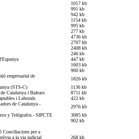
1017 kb
991 kb
942 kb
1154 kb
995 kb
277 kb
4736 kb
2707 kb
2408 kb
246 kb
 d'Espanya
447 kb
1603 kb
960 kb
stió empresarial de
1826 kb
alunya (STS-C)
1136 kb
 de Catalunya i Balears
8711 kb
ptables i Laborals
422 kb
ladors de Catalunya -
2976 kb
reos y Telégrafos - SIPCTE
3085 kb
902 kb
ó Conciliacions per a
rèvia a la via judicial
268 kb