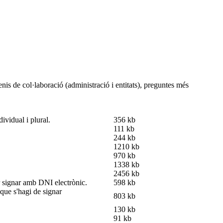
nis de col·laboració (administració i entitats), preguntes més
ividual i plural.
356 kb
111 kb
244 kb
1210 kb
970 kb
1338 kb
2456 kb
er signar amb DNI electrònic.
598 kb
que s'hagi de signar
803 kb
130 kb
91 kb