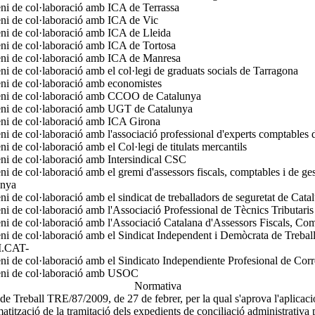
i de col·laboració amb ICA de Terrassa
i de col·laboració amb ICA de Vic
i de col·laboració amb ICA de Lleida
i de col·laboració amb ICA de Tortosa
ni de col·laboració amb ICA de Manresa
i de col·laboració amb el col·legi de graduats socials de Tarragona
i de col·laboració amb economistes
ni de col·laboració amb CCOO de Catalunya
ni de col·laboració amb UGT de Catalunya
ni de col·laboració amb ICA Girona
i de col·laboració amb l'associació professional d'experts comptables
i de col·laboració amb el Col·legi de titulats mercantils
i de col·laboració amb Intersindical CSC
i de col·laboració amb el gremi d'assessors fiscals, comptables i de ge
unya
i de col·laboració amb el sindicat de treballadors de seguretat de Cat
i de col·laboració amb l'Associació Professional de Tècnics Tributaris
i de col·laboració amb l'Associació Catalana d'Assessors Fiscals, Com
i de col·laboració amb el Sindicat Independent i Demòcrata de Trebal
.CAT-
i de col·laboració amb el Sindicato Independiente Profesional de Cor
ni de col·laboració amb USOC
Normativa
de Treball TRE/87/2009, de 27 de febrer, per la qual s'aprova l'aplicaci
matització de la tramitació dels expedients de conciliació administrativa p