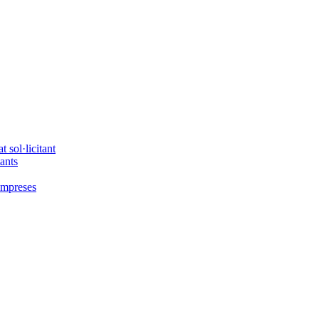
 sol·licitant
tants
'empreses