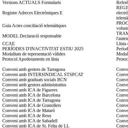
Versions ACTUALS Formularis
Referè
REGIS
Registre Adreces Electròniques E
electr
telemà
PROCED
Guia Actes conciliació telemàtiques
voluntà
TRAM
MODEL Declaració responsable
l'auten
CCAE
Llista
PERÍODES D'INACTIVITAT ESTIU 2025
Períod
Modalitats de representació vàlides
Modali
Protocol Apoderaments en línia
Proto
Conveni amb gestors de Tarragona
Conven
Conveni amb INTERSINDICAL STSPCAT
Conve
Conveni amb graduats socials BCN
Conven
Conveni amb gestors administratius
Conven
Conveni amb ICA de Figueres
Conven
Conveni amb ICA de Barcelona
Conve
Conveni amb ICA de Tarragona
Conve
Conveni amb ICA de Granollers
Conven
Conveni amb ICA de Mataró
Conve
Conveni amb ICA de Reus
Conve
Conveni amb ICA de Sabadell
Conven
Conveni amb ICA de St. Feliu de LL
Conven