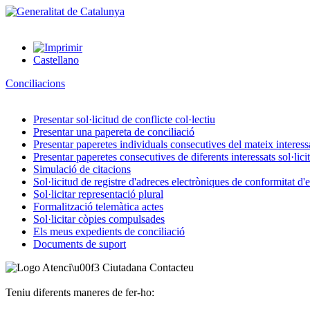
Castellano
Conciliacions
Presentar sol·licitud de conflicte col·lectiu
Presentar una papereta de conciliació
Presentar paperetes individuals consecutives del mateix interessat
Presentar paperetes consecutives de diferents interessats sol·lici
Simulació de citacions
Sol·licitud de registre d'adreces electròniques de conformitat d
Sol·licitar representació plural
Formalització telemàtica actes
Sol·licitar còpies compulsades
Els meus expedients de conciliació
Documents de suport
Contacteu
Teniu diferents maneres de fer-ho: