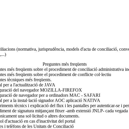
liacions (normativa, jurisprudència, models d'acta de conciliació, conve
...)
Preguntes més freqüents
tes més freqüents sobre el procediment de conciliació administrativa ind
tes més freqüents sobre el procediment de conflicte col·lectiu
tes tècniques més freqüents.
 per a l'actualització de JAVA
guració del navegador MOZILLA-FIREFOX
guració de navegador per a ordinadors MAC - SAFARI
 per a la instal·lació signador AOC aplicació NATIVA
iments tècnics i explicació del flux i les pantalles per autenticar-se i p
iment de signatura mitjançant fitxer -amb extensió JNLP- cada vegada 
ònicament una sol·licitud o altres documents.
ol d'actuació en cas d'inactivitat del portal
s i telèfons de les Unitats de Conciliació