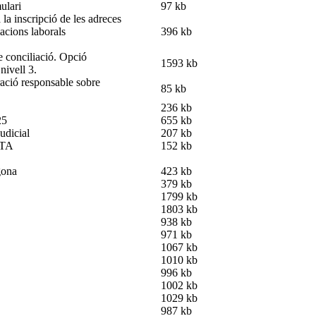
ulari
97 kb
cripció de les adreces
iacions laborals
396 kb
 conciliació. Opció
1593 kb
nivell 3.
responsable sobre
85 kb
236 kb
25
655 kb
judicial
207 kb
NTA
152 kb
gona
423 kb
379 kb
1799 kb
1803 kb
938 kb
971 kb
1067 kb
1010 kb
996 kb
1002 kb
1029 kb
987 kb