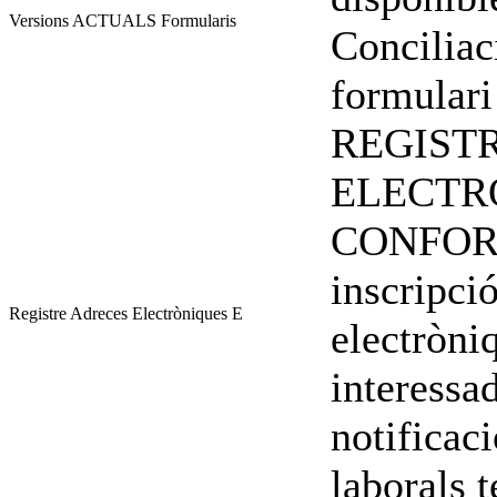
Versions ACTUALS Formularis
Conciliac
formulari
REGIST
ELECTR
CONFORM
inscripci
Registre Adreces Electròniques E
electròni
interessad
notificac
laborals 