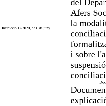
del Depar
Afers Soc
la modalit
Instrucció 12/2020, de 6 de juny
conciliac
formalitz
i sobre l
suspensió
conciliac
Docu
Document
explicaci