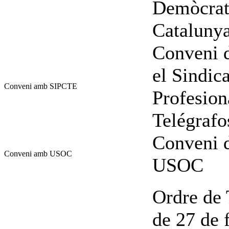
Demòcrata
Cataluny
Conveni d
el Sindic
Conveni amb SIPCTE
Profesion
Telégraf
Conveni d
Conveni amb USOC
USOC
Ordre de 
de 27 de f