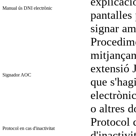
explicació
Manual ús DNI electrònic
pantalles 
signar am
Procedime
mitjançan
extensió
Signador AOC
que s'hag
electròni
o altres 
Protocol 
Protocol en cas d'inactivitat
d'inactivi