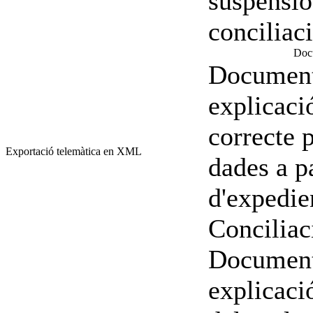
suspensió
conciliac
Docu
Document
explicaci
correcte 
Exportació telemàtica en XML
dades a pa
d'expedie
Conciliac
Document
explicaci