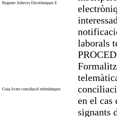
Registre Adreces Electròniques E
electròni
interessad
notificac
laborals 
PROCED
Formalitz
telemàtic
conciliac
Guia Actes conciliació telemàtiques
en el cas 
signants d