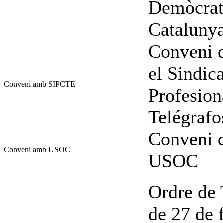
Demòcrata
Cataluny
Conveni d
el Sindic
Conveni amb SIPCTE
Profesion
Telégraf
Conveni d
Conveni amb USOC
USOC
Ordre de 
de 27 de f