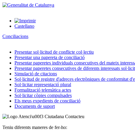
Castellano
Conciliacions
Presentar sol·licitud de conflicte col·lectiu
Presentar una papereta de conciliació
Presentar paperetes individuals consecutives del mateix interessat
Presentar paperetes consecutives de diferents interessats sol·lici
Simulació de citacions
Sol·licitud de registre d'adreces electròniques de conformitat d
Sol·licitar representació plural
Formalització telemàtica actes
Sol·licitar còpies compulsades
Els meus expedients de conciliació
Documents de suport
Contacteu
Teniu diferents maneres de fer-ho: