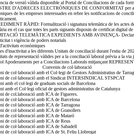
ncia de versió vàlida disponible al Portal de Conciliacions de cada form
TRE D'ADRECES ELECTRÒNIQUES DE CONFORMITAT per a la ins
òniques de les empreses interessades en rebre les notificacions de concil
ticament.
IMENT RÀPID: Formalització i signatura telemàtica de les actes de
ria en el cas que totes les parts signants disposin de certificat digital de 
ITACIÓ TELEMÀTICA EXPEDIENTS AMB AVINENÇA- Declaració 
ticitat i vigència de poders notarials
 d'activitats econòmiques
es d'inactivitat a les diferents Unitats de conciliació durant l'estiu de 20
tats de representació vàlides per a la conciliació laboral prèvia a la via 
col Apoderaments per a Conciliacions Laborals mitjançant REPRESE
Convenis de col·laboració
i de col·laboració amb el Col·legi de Gestors Administratius de Tarra
ni de col·laboració amb el Sindicat INTERSINDICAL STSPCAT
i amb el col·legi de graduats socials de Barcelona
i amb el Col·legi oficial de gestors administratius de Catalunya
i de col.laboració amb ICA de Figueres.
ni de col·laboració amb ICA de Barcelona
ni de col·laboració amb ICA de Tarragona
i de col·laboració amb ICA de Granollers
ni de col·laboració amb ICA de Mataró
ni de col·laboració amb ICA de Reus
i de col·laboració amb ICA de Sabadell
i de col·laboració amb ICA de St. Feliu Llobregat