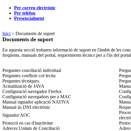
Per correu electrònic
Per telèfon
Presencialment
Inici
> Documents de suport
Documents de suport
En aquesta secció trobareu informació de suport en l'àmbit de les conci
freqüents, manuals del portal, requeriments tècnics per a l'ús del portal,
Preguntes conciliació individual
Pregun
Preguntes conflicte col·lectiu
Pregun
Preguntes tècniques.
Pregun
Actualització de JAVA
Manual
Configuració navegador Firefox
Confi
Configuració navegadors per a MAC
Confi
Manual signador aplicació NATIVA
Manual
Manual ús DNI electrònic
Requer
Proced
Signador AOC
electr
Protocol en cas d'inactivitat
Protoc
Adreces Unitats de Conciliació
Adrece