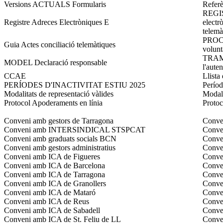
Versions ACTUALS Formularis
Referè
REGIS
Registre Adreces Electròniques E
electr
telemà
PROCED
Guia Actes conciliació telemàtiques
voluntà
TRAM
MODEL Declaració responsable
l'auten
CCAE
Llista
PERÍODES D'INACTIVITAT ESTIU 2025
Períod
Modalitats de representació vàlides
Modali
Protocol Apoderaments en línia
Proto
Conveni amb gestors de Tarragona
Conven
Conveni amb INTERSINDICAL STSPCAT
Conve
Conveni amb graduats socials BCN
Conven
Conveni amb gestors administratius
Conven
Conveni amb ICA de Figueres
Conven
Conveni amb ICA de Barcelona
Conve
Conveni amb ICA de Tarragona
Conve
Conveni amb ICA de Granollers
Conven
Conveni amb ICA de Mataró
Conve
Conveni amb ICA de Reus
Conve
Conveni amb ICA de Sabadell
Conven
Conveni amb ICA de St. Feliu de LL
Conven