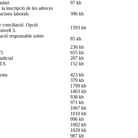
ulari
97 kb
cripció de les adreces
iacions laborals
396 kb
 conciliació. Opció
1593 kb
nivell 3.
responsable sobre
85 kb
236 kb
25
655 kb
judicial
207 kb
NTA
152 kb
gona
423 kb
379 kb
1799 kb
1803 kb
938 kb
971 kb
1067 kb
1010 kb
996 kb
1002 kb
1029 kb
987 kb