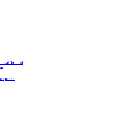
 sol·licitant
tants
'empreses