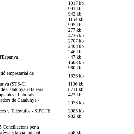
1017 kb
991 kb
942 kb
1154 kb
995 kb
277 kb
4736 kb
2707 kb
2408 kb
246 kb
 d'Espanya
447 kb
1603 kb
960 kb
stió empresarial de
1826 kb
alunya (STS-C)
1136 kb
 de Catalunya i Balears
8711 kb
ptables i Laborals
422 kb
ladors de Catalunya -
2976 kb
reos y Telégrafos - SIPCTE
3085 kb
902 kb
ó Conciliacions per a
rèvia a la via judicial
268 kb