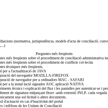
liacions (normativa, jurisprudència, models d'acta de conciliació, conve
...)
Preguntes més freqüents
tes més freqüents sobre el procediment de conciliació administrativa ind
tes més freqüents sobre el procediment de conflicte col·lectiu
tes tècniques més freqüents.
 per a l'actualització de JAVA
guració del navegador MOZILLA-FIREFOX
guració de navegador per a ordinadors MAC - SAFARI
 per a la instal·lació signador AOC aplicació NATIVA
iments tècnics i explicació del flux i les pantalles per autenticar-se i p
iment de signatura mitjançant fitxer -amb extensió JNLP- cada vegada 
ònicament una sol·licitud o altres documents.
ol d'actuació en cas d'inactivitat del portal
s i telèfons de les Unitats de Conciliació