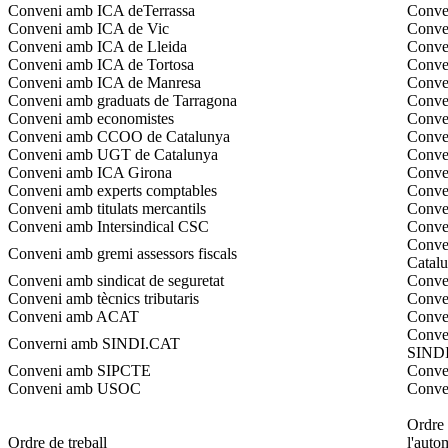
Conveni amb ICA deTerrassa
Conven
Conveni amb ICA de Vic
Conven
Conveni amb ICA de Lleida
Conven
Conveni amb ICA de Tortosa
Conven
Conveni amb ICA de Manresa
Conve
Conveni amb graduats de Tarragona
Conven
Conveni amb economistes
Conven
Conveni amb CCOO de Catalunya
Conve
Conveni amb UGT de Catalunya
Conve
Conveni amb ICA Girona
Conve
Conveni amb experts comptables
Conven
Conveni amb titulats mercantils
Conven
Conveni amb Intersindical CSC
Conven
Conven
Conveni amb gremi assessors fiscals
Catal
Conveni amb sindicat de seguretat
Conven
Conveni amb tècnics tributaris
Conven
Conveni amb ACAT
Conven
Conven
Converni amb SINDI.CAT
SINDI
Conveni amb SIPCTE
Conven
Conveni amb USOC
Conve
Ordre 
Ordre de treball
l'auto