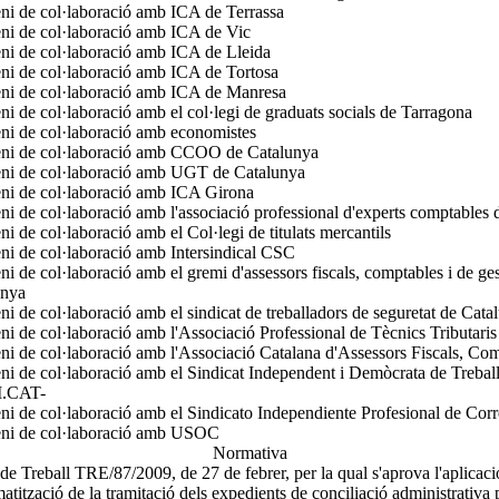
i de col·laboració amb ICA de Terrassa
i de col·laboració amb ICA de Vic
i de col·laboració amb ICA de Lleida
i de col·laboració amb ICA de Tortosa
ni de col·laboració amb ICA de Manresa
i de col·laboració amb el col·legi de graduats socials de Tarragona
i de col·laboració amb economistes
ni de col·laboració amb CCOO de Catalunya
ni de col·laboració amb UGT de Catalunya
ni de col·laboració amb ICA Girona
i de col·laboració amb l'associació professional d'experts comptables
i de col·laboració amb el Col·legi de titulats mercantils
i de col·laboració amb Intersindical CSC
i de col·laboració amb el gremi d'assessors fiscals, comptables i de ge
unya
i de col·laboració amb el sindicat de treballadors de seguretat de Cat
i de col·laboració amb l'Associació Professional de Tècnics Tributaris
i de col·laboració amb l'Associació Catalana d'Assessors Fiscals, Com
i de col·laboració amb el Sindicat Independent i Demòcrata de Trebal
.CAT-
i de col·laboració amb el Sindicato Independiente Profesional de Cor
ni de col·laboració amb USOC
Normativa
de Treball TRE/87/2009, de 27 de febrer, per la qual s'aprova l'aplicaci
matització de la tramitació dels expedients de conciliació administrativa p