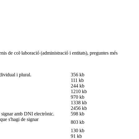
nis de col·laboració (administració i entitats), preguntes més
ividual i plural.
356 kb
111 kb
244 kb
1210 kb
970 kb
1338 kb
2456 kb
er signar amb DNI electrònic.
598 kb
que s'hagi de signar
803 kb
130 kb
91 kb