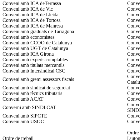
Conveni amb ICA deTerrassa
Conven
Conveni amb ICA de Vic
Conven
Conveni amb ICA de Lleida
Conven
Conveni amb ICA de Tortosa
Conven
Conveni amb ICA de Manresa
Conve
Conveni amb graduats de Tarragona
Conven
Conveni amb economistes
Conven
Conveni amb CCOO de Catalunya
Conve
Conveni amb UGT de Catalunya
Conve
Conveni amb ICA Girona
Conve
Conveni amb experts comptables
Conven
Conveni amb titulats mercantils
Conven
Conveni amb Intersindical CSC
Conven
Conven
Conveni amb gremi assessors fiscals
Catal
Conveni amb sindicat de seguretat
Conven
Conveni amb tècnics tributaris
Conven
Conveni amb ACAT
Conven
Conven
Converni amb SINDI.CAT
SINDI
Conveni amb SIPCTE
Conven
Conveni amb USOC
Conve
Ordre 
Ordre de treball
l'auto