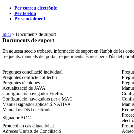
Per correu electrònic
Per telèfon
Presencialment
Inici
> Documents de suport
Documents de suport
En aquesta secció trobareu informació de suport en l'àmbit de les conci
freqüents, manuals del portal, requeriments tècnics per a l'ús del portal,
Preguntes conciliació individual
Pregun
Preguntes conflicte col·lectiu
Pregun
Preguntes tècniques.
Pregun
Actualització de JAVA
Manual
Configuració navegador Firefox
Confi
Configuració navegadors per a MAC
Confi
Manual signador aplicació NATIVA
Manual
Manual ús DNI electrònic
Requer
Proced
Signador AOC
electr
Protocol en cas d'inactivitat
Protoc
Adreces Unitats de Conciliació
Adrece