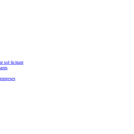
 sol·licitant
tants
'empreses