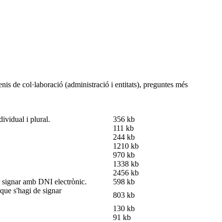
nis de col·laboració (administració i entitats), preguntes més
ividual i plural.
356 kb
111 kb
244 kb
1210 kb
970 kb
1338 kb
2456 kb
er signar amb DNI electrònic.
598 kb
que s'hagi de signar
803 kb
130 kb
91 kb