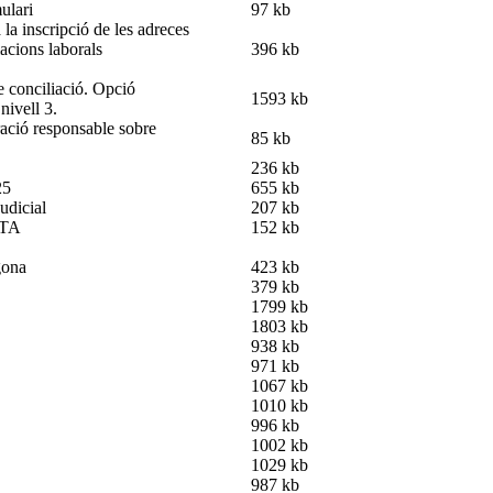
ulari
97 kb
cripció de les adreces
iacions laborals
396 kb
 conciliació. Opció
1593 kb
nivell 3.
responsable sobre
85 kb
236 kb
25
655 kb
judicial
207 kb
NTA
152 kb
gona
423 kb
379 kb
1799 kb
1803 kb
938 kb
971 kb
1067 kb
1010 kb
996 kb
1002 kb
1029 kb
987 kb