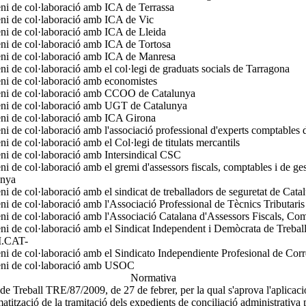
i de col·laboració amb ICA de Terrassa
i de col·laboració amb ICA de Vic
i de col·laboració amb ICA de Lleida
i de col·laboració amb ICA de Tortosa
ni de col·laboració amb ICA de Manresa
i de col·laboració amb el col·legi de graduats socials de Tarragona
i de col·laboració amb economistes
ni de col·laboració amb CCOO de Catalunya
ni de col·laboració amb UGT de Catalunya
ni de col·laboració amb ICA Girona
i de col·laboració amb l'associació professional d'experts comptables
i de col·laboració amb el Col·legi de titulats mercantils
i de col·laboració amb Intersindical CSC
i de col·laboració amb el gremi d'assessors fiscals, comptables i de ge
unya
i de col·laboració amb el sindicat de treballadors de seguretat de Cat
i de col·laboració amb l'Associació Professional de Tècnics Tributaris
i de col·laboració amb l'Associació Catalana d'Assessors Fiscals, Com
i de col·laboració amb el Sindicat Independent i Demòcrata de Trebal
.CAT-
i de col·laboració amb el Sindicato Independiente Profesional de Cor
ni de col·laboració amb USOC
Normativa
de Treball TRE/87/2009, de 27 de febrer, per la qual s'aprova l'aplicaci
matització de la tramitació dels expedients de conciliació administrativa p