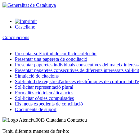
Castellano
Conciliacions
Presentar sol·licitud de conflicte col·lectiu
Presentar una papereta de conciliació
Presentar paperetes individuals consecutives del mateix interessat
Presentar paperetes consecutives de diferents interessats sol·lici
Simulació de citacions
Sol·licitud de registre d'adreces electròniques de conformitat d
Sol·licitar representació plural
Formalització telemàtica actes
Sol·licitar còpies compulsades
Els meus expedients de conciliació
Documents de suport
Contacteu
Teniu diferents maneres de fer-ho: