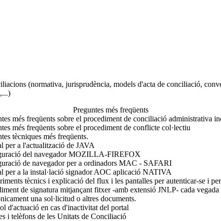
liacions (normativa, jurisprudència, models d'acta de conciliació, conve
...)
Preguntes més freqüents
tes més freqüents sobre el procediment de conciliació administrativa ind
tes més freqüents sobre el procediment de conflicte col·lectiu
tes tècniques més freqüents.
 per a l'actualització de JAVA
guració del navegador MOZILLA-FIREFOX
guració de navegador per a ordinadors MAC - SAFARI
 per a la instal·lació signador AOC aplicació NATIVA
iments tècnics i explicació del flux i les pantalles per autenticar-se i p
iment de signatura mitjançant fitxer -amb extensió JNLP- cada vegada 
ònicament una sol·licitud o altres documents.
ol d'actuació en cas d'inactivitat del portal
s i telèfons de les Unitats de Conciliació