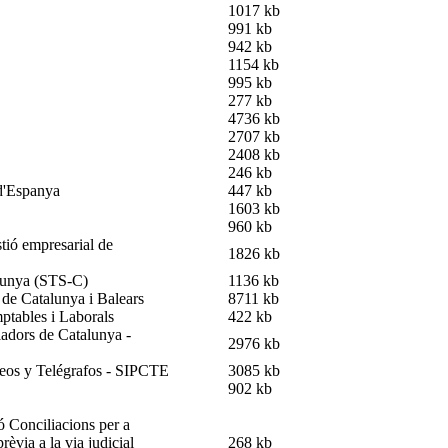
1017 kb
991 kb
942 kb
1154 kb
995 kb
277 kb
4736 kb
2707 kb
2408 kb
246 kb
 d'Espanya
447 kb
1603 kb
960 kb
stió empresarial de
1826 kb
alunya (STS-C)
1136 kb
 de Catalunya i Balears
8711 kb
ptables i Laborals
422 kb
ladors de Catalunya -
2976 kb
reos y Telégrafos - SIPCTE
3085 kb
902 kb
ó Conciliacions per a
rèvia a la via judicial
268 kb