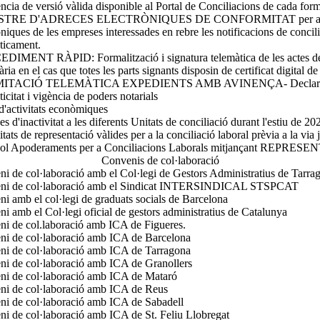
ncia de versió vàlida disponible al Portal de Conciliacions de cada form
TRE D'ADRECES ELECTRÒNIQUES DE CONFORMITAT per a la ins
òniques de les empreses interessades en rebre les notificacions de concil
ticament.
IMENT RÀPID: Formalització i signatura telemàtica de les actes de
ria en el cas que totes les parts signants disposin de certificat digital de 
ITACIÓ TELEMÀTICA EXPEDIENTS AMB AVINENÇA- Declaració 
ticitat i vigència de poders notarials
 d'activitats econòmiques
es d'inactivitat a les diferents Unitats de conciliació durant l'estiu de 20
tats de representació vàlides per a la conciliació laboral prèvia a la via 
col Apoderaments per a Conciliacions Laborals mitjançant REPRESE
Convenis de col·laboració
i de col·laboració amb el Col·legi de Gestors Administratius de Tarra
ni de col·laboració amb el Sindicat INTERSINDICAL STSPCAT
i amb el col·legi de graduats socials de Barcelona
i amb el Col·legi oficial de gestors administratius de Catalunya
i de col.laboració amb ICA de Figueres.
ni de col·laboració amb ICA de Barcelona
ni de col·laboració amb ICA de Tarragona
i de col·laboració amb ICA de Granollers
ni de col·laboració amb ICA de Mataró
ni de col·laboració amb ICA de Reus
i de col·laboració amb ICA de Sabadell
i de col·laboració amb ICA de St. Feliu Llobregat