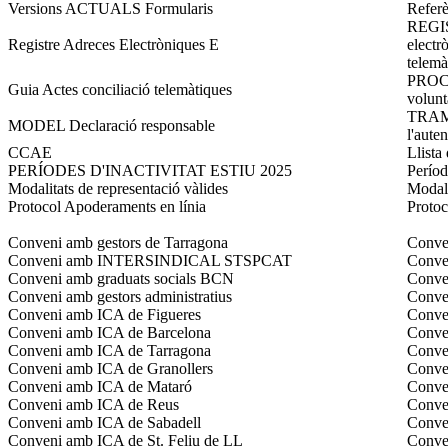
Versions ACTUALS Formularis
Referè
REGIS
Registre Adreces Electròniques E
electr
telemà
PROCED
Guia Actes conciliació telemàtiques
voluntà
TRAM
MODEL Declaració responsable
l'auten
CCAE
Llista
PERÍODES D'INACTIVITAT ESTIU 2025
Períod
Modalitats de representació vàlides
Modali
Protocol Apoderaments en línia
Proto
Conveni amb gestors de Tarragona
Conven
Conveni amb INTERSINDICAL STSPCAT
Conve
Conveni amb graduats socials BCN
Conven
Conveni amb gestors administratius
Conven
Conveni amb ICA de Figueres
Conven
Conveni amb ICA de Barcelona
Conve
Conveni amb ICA de Tarragona
Conve
Conveni amb ICA de Granollers
Conven
Conveni amb ICA de Mataró
Conve
Conveni amb ICA de Reus
Conve
Conveni amb ICA de Sabadell
Conven
Conveni amb ICA de St. Feliu de LL
Conven