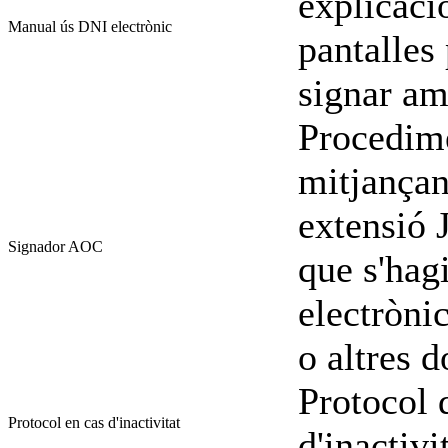
explicació
Manual ús DNI electrònic
pantalles 
signar am
Procedime
mitjançan
extensió
Signador AOC
que s'hag
electròni
o altres 
Protocol 
Protocol en cas d'inactivitat
d'inactivi