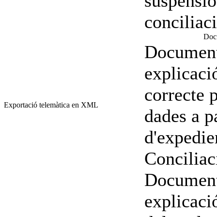
suspensió
conciliac
Docu
Document
explicaci
correcte 
Exportació telemàtica en XML
dades a pa
d'expedie
Conciliac
Document
explicaci