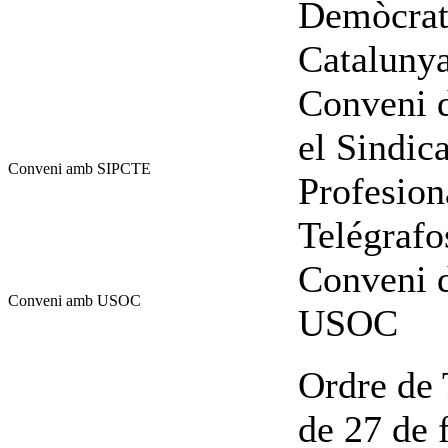
Demòcrata
Cataluny
Conveni d
el Sindic
Conveni amb SIPCTE
Profesion
Telégraf
Conveni d
Conveni amb USOC
USOC
Ordre de 
de 27 de f