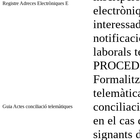
Registre Adreces Electròniques E
electròni
interessad
notificac
laborals 
PROCED
Formalitz
telemàtic
conciliac
Guia Actes conciliació telemàtiques
en el cas 
signants d