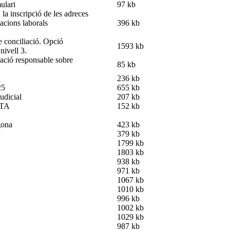
ulari
97 kb
cripció de les adreces
iacions laborals
396 kb
 conciliació. Opció
1593 kb
nivell 3.
responsable sobre
85 kb
236 kb
25
655 kb
judicial
207 kb
NTA
152 kb
gona
423 kb
379 kb
1799 kb
1803 kb
938 kb
971 kb
1067 kb
1010 kb
996 kb
1002 kb
1029 kb
987 kb