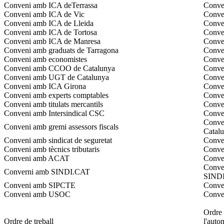
Conveni amb ICA deTerrassa
Conven
Conveni amb ICA de Vic
Conven
Conveni amb ICA de Lleida
Conven
Conveni amb ICA de Tortosa
Conven
Conveni amb ICA de Manresa
Conve
Conveni amb graduats de Tarragona
Conven
Conveni amb economistes
Conven
Conveni amb CCOO de Catalunya
Conve
Conveni amb UGT de Catalunya
Conve
Conveni amb ICA Girona
Conve
Conveni amb experts comptables
Conven
Conveni amb titulats mercantils
Conven
Conveni amb Intersindical CSC
Conven
Conven
Conveni amb gremi assessors fiscals
Catal
Conveni amb sindicat de seguretat
Conven
Conveni amb tècnics tributaris
Conven
Conveni amb ACAT
Conven
Conven
Converni amb SINDI.CAT
SINDI
Conveni amb SIPCTE
Conven
Conveni amb USOC
Conve
Ordre 
Ordre de treball
l'auto