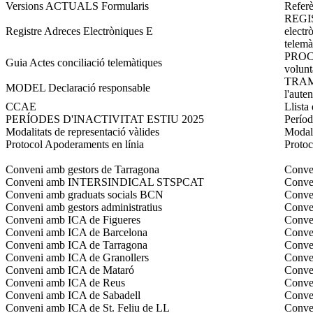
Versions ACTUALS Formularis
Referè
REGIS
Registre Adreces Electròniques E
electr
telemà
PROCED
Guia Actes conciliació telemàtiques
voluntà
TRAM
MODEL Declaració responsable
l'auten
CCAE
Llista
PERÍODES D'INACTIVITAT ESTIU 2025
Períod
Modalitats de representació vàlides
Modali
Protocol Apoderaments en línia
Proto
Conveni amb gestors de Tarragona
Conven
Conveni amb INTERSINDICAL STSPCAT
Conve
Conveni amb graduats socials BCN
Conven
Conveni amb gestors administratius
Conven
Conveni amb ICA de Figueres
Conven
Conveni amb ICA de Barcelona
Conve
Conveni amb ICA de Tarragona
Conve
Conveni amb ICA de Granollers
Conven
Conveni amb ICA de Mataró
Conve
Conveni amb ICA de Reus
Conve
Conveni amb ICA de Sabadell
Conven
Conveni amb ICA de St. Feliu de LL
Conven