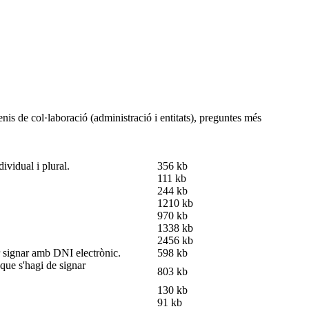
nis de col·laboració (administració i entitats), preguntes més
ividual i plural.
356 kb
111 kb
244 kb
1210 kb
970 kb
1338 kb
2456 kb
er signar amb DNI electrònic.
598 kb
que s'hagi de signar
803 kb
130 kb
91 kb