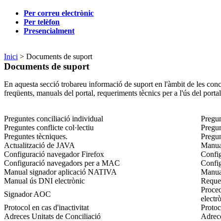
Per correu electrònic
Per telèfon
Presencialment
Inici
> Documents de suport
Documents de suport
En aquesta secció trobareu informació de suport en l'àmbit de les conci
freqüents, manuals del portal, requeriments tècnics per a l'ús del portal,
Preguntes conciliació individual
Pregun
Preguntes conflicte col·lectiu
Pregun
Preguntes tècniques.
Pregun
Actualització de JAVA
Manual
Configuració navegador Firefox
Confi
Configuració navegadors per a MAC
Confi
Manual signador aplicació NATIVA
Manual
Manual ús DNI electrònic
Requer
Proced
Signador AOC
electr
Protocol en cas d'inactivitat
Protoc
Adreces Unitats de Conciliació
Adrece