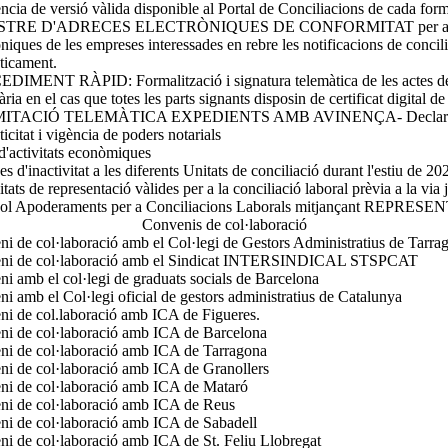
ncia de versió vàlida disponible al Portal de Conciliacions de cada form
TRE D'ADRECES ELECTRÒNIQUES DE CONFORMITAT per a la ins
òniques de les empreses interessades en rebre les notificacions de concil
ticament.
IMENT RÀPID: Formalització i signatura telemàtica de les actes de
ria en el cas que totes les parts signants disposin de certificat digital de 
ITACIÓ TELEMÀTICA EXPEDIENTS AMB AVINENÇA- Declaració 
ticitat i vigència de poders notarials
 d'activitats econòmiques
es d'inactivitat a les diferents Unitats de conciliació durant l'estiu de 20
tats de representació vàlides per a la conciliació laboral prèvia a la via 
col Apoderaments per a Conciliacions Laborals mitjançant REPRESE
Convenis de col·laboració
i de col·laboració amb el Col·legi de Gestors Administratius de Tarra
ni de col·laboració amb el Sindicat INTERSINDICAL STSPCAT
i amb el col·legi de graduats socials de Barcelona
i amb el Col·legi oficial de gestors administratius de Catalunya
i de col.laboració amb ICA de Figueres.
ni de col·laboració amb ICA de Barcelona
ni de col·laboració amb ICA de Tarragona
i de col·laboració amb ICA de Granollers
ni de col·laboració amb ICA de Mataró
ni de col·laboració amb ICA de Reus
i de col·laboració amb ICA de Sabadell
i de col·laboració amb ICA de St. Feliu Llobregat