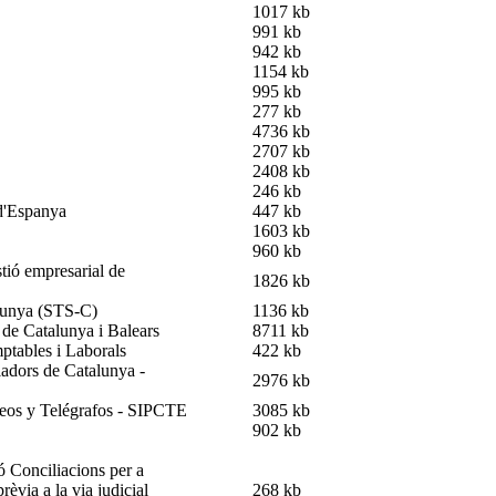
1017 kb
991 kb
942 kb
1154 kb
995 kb
277 kb
4736 kb
2707 kb
2408 kb
246 kb
 d'Espanya
447 kb
1603 kb
960 kb
stió empresarial de
1826 kb
alunya (STS-C)
1136 kb
 de Catalunya i Balears
8711 kb
ptables i Laborals
422 kb
ladors de Catalunya -
2976 kb
reos y Telégrafos - SIPCTE
3085 kb
902 kb
ó Conciliacions per a
rèvia a la via judicial
268 kb