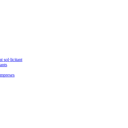
 sol·licitant
tants
'empreses