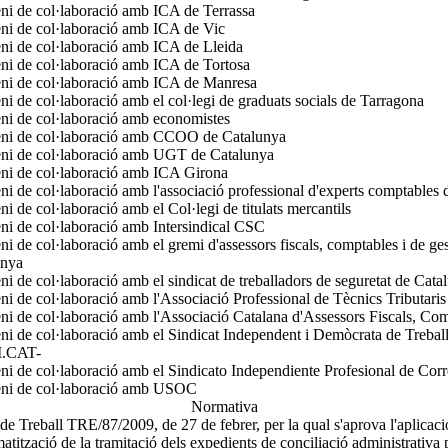
i de col·laboració amb ICA de Terrassa
i de col·laboració amb ICA de Vic
i de col·laboració amb ICA de Lleida
i de col·laboració amb ICA de Tortosa
ni de col·laboració amb ICA de Manresa
i de col·laboració amb el col·legi de graduats socials de Tarragona
i de col·laboració amb economistes
ni de col·laboració amb CCOO de Catalunya
ni de col·laboració amb UGT de Catalunya
ni de col·laboració amb ICA Girona
i de col·laboració amb l'associació professional d'experts comptables
i de col·laboració amb el Col·legi de titulats mercantils
i de col·laboració amb Intersindical CSC
i de col·laboració amb el gremi d'assessors fiscals, comptables i de ge
unya
i de col·laboració amb el sindicat de treballadors de seguretat de Cat
i de col·laboració amb l'Associació Professional de Tècnics Tributaris
i de col·laboració amb l'Associació Catalana d'Assessors Fiscals, Com
i de col·laboració amb el Sindicat Independent i Demòcrata de Trebal
.CAT-
i de col·laboració amb el Sindicato Independiente Profesional de Cor
ni de col·laboració amb USOC
Normativa
de Treball TRE/87/2009, de 27 de febrer, per la qual s'aprova l'aplicaci
matització de la tramitació dels expedients de conciliació administrativa p