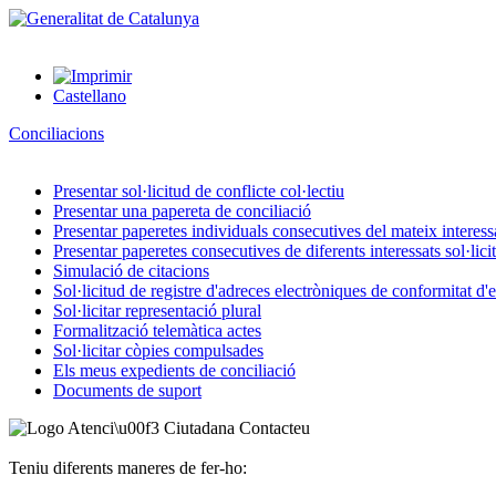
Castellano
Conciliacions
Presentar sol·licitud de conflicte col·lectiu
Presentar una papereta de conciliació
Presentar paperetes individuals consecutives del mateix interessat
Presentar paperetes consecutives de diferents interessats sol·lici
Simulació de citacions
Sol·licitud de registre d'adreces electròniques de conformitat d
Sol·licitar representació plural
Formalització telemàtica actes
Sol·licitar còpies compulsades
Els meus expedients de conciliació
Documents de suport
Contacteu
Teniu diferents maneres de fer-ho: