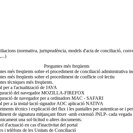
liacions (normativa, jurisprudència, models d'acta de conciliació, conve
...)
Preguntes més freqüents
tes més freqüents sobre el procediment de conciliació administrativa ind
tes més freqüents sobre el procediment de conflicte col·lectiu
tes tècniques més freqüents.
 per a l'actualització de JAVA
guració del navegador MOZILLA-FIREFOX
guració de navegador per a ordinadors MAC - SAFARI
 per a la instal·lació signador AOC aplicació NATIVA
iments tècnics i explicació del flux i les pantalles per autenticar-se i p
iment de signatura mitjançant fitxer -amb extensió JNLP- cada vegada 
ònicament una sol·licitud o altres documents.
ol d'actuació en cas d'inactivitat del portal
s i telèfons de les Unitats de Conciliació